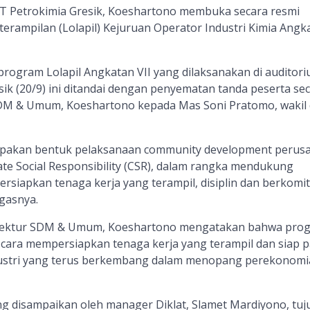
 Petrokimia Gresik, Koeshartono membuka secara resmi
erampilan (Lolapil) Kejuruan Operator Industri Kimia Angk
rogram Lolapil Angkatan VII yang dilaksanakan di auditor
sik (20/9) ini ditandai dengan penyematan tanda peserta se
SDM & Umum, Koeshartono kepada Mas Soni Pratomo, wakil 
rupakan bentuk pelaksanaan community development perus
te Social Responsibility (CSR), dalam rangka mendukung
siapkan tenaga kerja yang terampil, disiplin dan berkom
gasnya.
rektur SDM & Umum, Koeshartono mengatakan bahwa pro
u cara mempersiapkan tenaga kerja yang terampil dan siap p
dustri yang terus berkembang dalam menopang perekonomi
g disampaikan oleh manager Diklat, Slamet Mardiyono, tuj