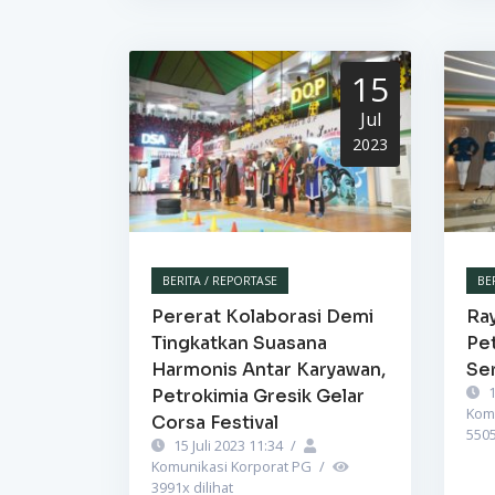
15
Jul
2023
BERITA / REPORTASE
BE
Pererat Kolaborasi Demi
Ra
Tingkatkan Suasana
Pet
Harmonis Antar Karyawan,
Se
1
Petrokimia Gresik Gelar
Kom
Corsa Festival
550
15 Juli 2023 11:34
/
Komunikasi Korporat PG
/
3991
x dilihat