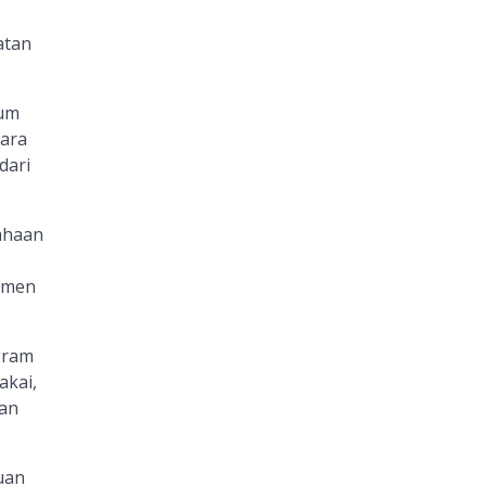
atan
ium
cara
dari
ahaan
itmen
gram
akai,
an
uan