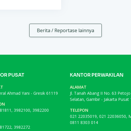
Berita / Reportase lainnya
OR PUSAT
KANTOR PERWAKILAN
AT
ALAMAT
deral Ahmad Yani - Gresik 61119
Jl. Tanah Abang II No. 63 Petojo
Selatan, Gambir - Jakarta Pusat
ON
81811, 3982100, 3982200
TELEPON
021 22035019, 021 22036050, M
0811 8303 014
81722, 3982272