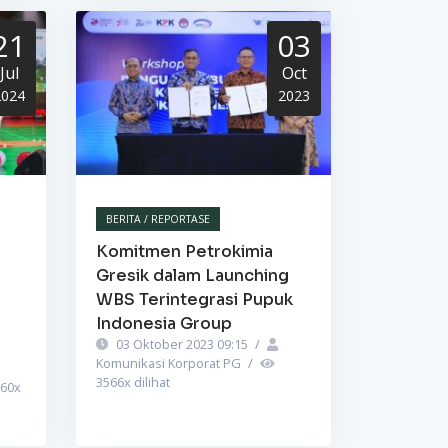
21
03
Jul
Oct
2024
2023
BERITA / REPORTASE
Komitmen Petrokimia
Gresik dalam Launching
WBS Terintegrasi Pupuk
Indonesia Group
03 Oktober 2023 09:15
/
Komunikasi Korporat PG
/
3566
x dilihat
60
x