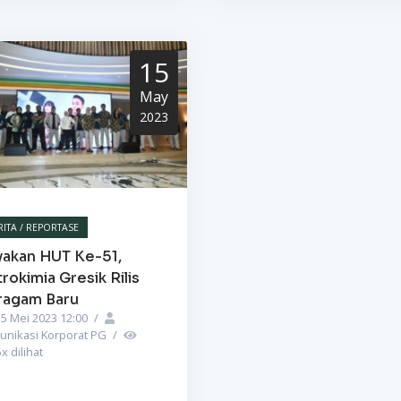
15
May
2023
RITA / REPORTASE
yakan HUT Ke-51,
rokimia Gresik Rilis
ragam Baru
5 Mei 2023 12:00
/
unikasi Korporat PG
/
5
x dilihat