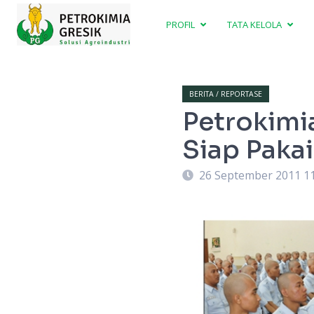
PROFIL
TATA KELOLA
BERITA / REPORTASE
Petrokimi
Siap Pakai
26 September 2011 1
matkan tanda peserta secara simbolis
program ini, nantinya diharapkan mampu