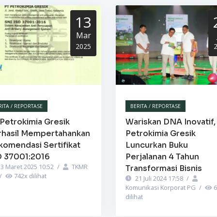
13
Mar
2025
RITA / REPORTASE
BERITA / REPORTASE
Petrokimia Gresik
Wariskan DNA Inovatif,
rhasil Mempertahankan
Petrokimia Gresik
komendasi Sertifikat
Luncurkan Buku
O 37001:2016
Perjalanan 4 Tahun
3 Maret 2025 10:52
/
TKMR
Transformasi Bisnis
/
742
x dilihat
21 Juli 2024 17:58
/
Komunikasi Korporat PG
/
6
dilihat