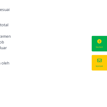
esuai
total
rtemen
job
luar
tautan
 oleh
kontak