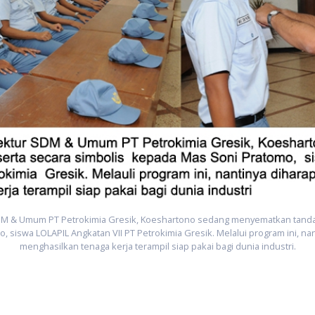
DM & Umum PT Petrokimia Gresik, Koeshartono sedang menyematkan tanda 
 siswa LOLAPIL Angkatan VII PT Petrokimia Gresik. Melalui program ini, 
menghasilkan tenaga kerja terampil siap pakai bagi dunia industri.