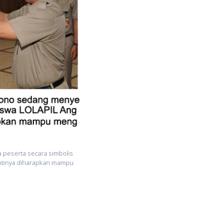
menghasi
peserta secara simbolis
nantinya diharapkan mampu