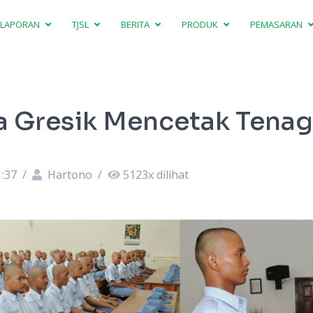
LAPORAN
TJSL
BERITA
PRODUK
PEMASARAN
a Gresik Mencetak Tenag
1:37
/
Hartono
/
5123
x dilihat