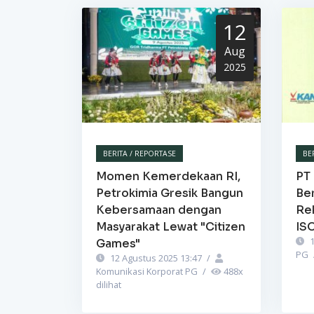
12
Aug
2025
BERITA / REPORTASE
BE
Momen Kemerdekaan RI,
PT 
Petrokimia Gresik Bangun
Be
Kebersamaan dengan
Re
Masyarakat Lewat "Citizen
IS
1
Games"
PG
12 Agustus 2025 13:47
/
Komunikasi Korporat PG
/
488
x
dilihat