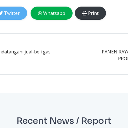
Twitter
Whatsapp
Print
ndatangani jual-beli gas
PANEN RAY
PRO
Recent News / Report