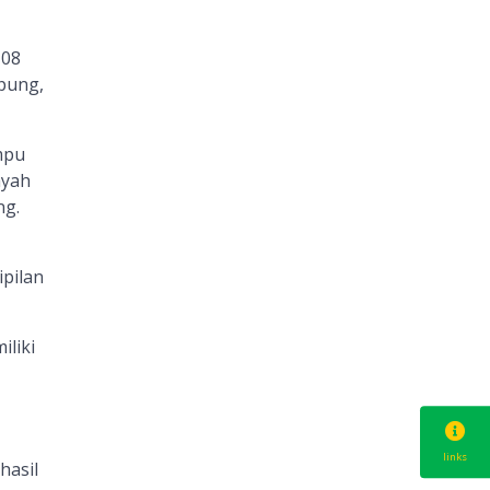
,08
mpung,
mpu
ayah
ng.
pilan
iliki
links
hasil