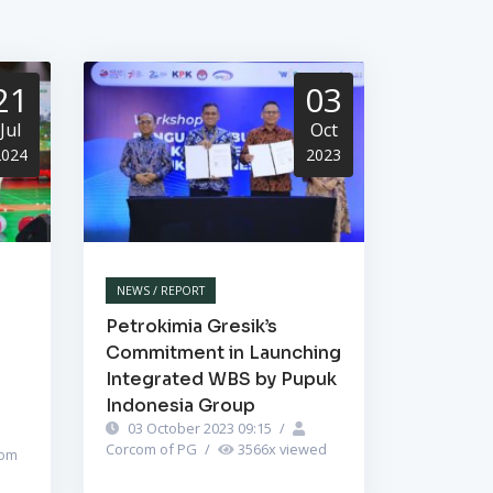
21
03
Jul
Oct
2024
2023
NEWS / REPORT
Petrokimia Gresik’s
Commitment in Launching
Integrated WBS by Pupuk
Indonesia Group
03 October 2023 09:15
/
Corcom of PG
/
3566
x viewed
om