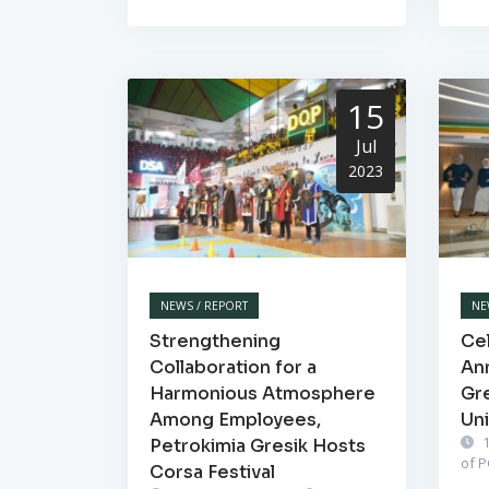
15
Jul
2023
NEWS / REPORT
NE
Strengthening
Cel
Collaboration for a
Ann
Harmonious Atmosphere
Gr
Among Employees,
Un
1
Petrokimia Gresik Hosts
of 
Corsa Festival