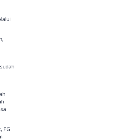
lalui
n,
 sudah
wah
ah
asa
, PG
m