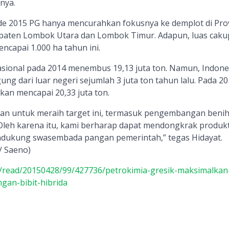
nya.
ode 2015 PG hanya mencurahkan fokusnya ke demplot di Prov
paten Lombok Utara dan Lombok Timur. Adapun, luas cak
ncapai 1.000 ha tahun ini.
asional pada 2014 menembus 19,13 juta ton. Namun, Indone
g dari luar negeri sejumlah 3 juta ton tahun lalu. Pada 20
kan mencapai 20,33 juta ton.
an untuk meraih target ini, termasuk pengembangan beni
 Oleh karena itu, kami berharap dapat mendongkrak produkt
ndukung swasembada pangan pemerintah,” tegas Hidayat.
/ Saeno)
com/read/20150428/99/427736/petrokimia-gresik-maksimalkan
gan-bibit-hibrida