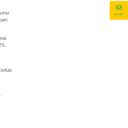
insi
contact
upan
sia
15,
h
ivitas
-