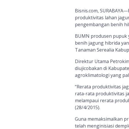
Bisnis.com, SURABAYA—P
produktivitas lahan jag
pengembangan benih hibr
BUMN produsen pupuk yan
benih jagung hibrida yan
Tanaman Serealia Kabupa
Direktur Utama Petroki
diujicobakan di Kabupate
agroklimatologi yang pal
“Rerata produktivitas ja
rata-rata produktivitas 
melampaui rerata produkt
(28/4/2015).
Guna memaksimalkan prod
telah menginisiasi dempl