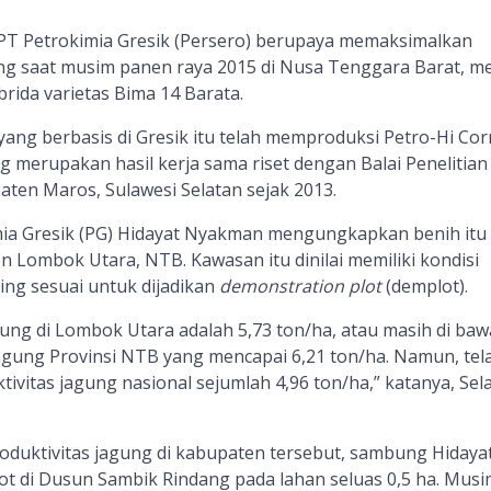
T Petrokimia Gresik (Persero) berupaya memaksimalkan
ung saat musim panen raya 2015 di Nusa Tenggara Barat, me
ida varietas Bima 14 Barata.
g berbasis di Gresik itu telah memproduksi Petro-Hi Cor
g merupakan hasil kerja sama riset dengan Balai Penelitian
ten Maros, Sulawesi Selatan sejak 2013.
mia Gresik (PG) Hidayat Nyakman mengungkapkan benih itu
n Lombok Utara, NTB. Kawasan itu dinilai memiliki kondisi
ing sesuai untuk dijadikan
demonstration plot
(demplot).
gung di Lombok Utara adalah 5,73 ton/ha, atau masih di ba
jagung Provinsi NTB yang mencapai 6,21 ton/ha. Namun, tel
ivitas jagung nasional sejumlah 4,96 ton/ha,” katanya, Sel
uktivitas jagung di kabupaten tersebut, sambung Hidayat
ot di Dusun Sambik Rindang pada lahan seluas 0,5 ha. Musi