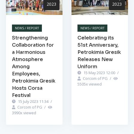
2023
2023
NEWS / REPORT
NEWS / REPORT
Strengthening
Celebrating its
Collaboration for
51st Anniversary,
a Harmonious
Petrokimia Gresik
Atmosphere
Releases New
Among
Uniform
15 May 2023 12:00
/
Employees,
Corcom of PG
/
Petrokimia Gresik
5505
x viewed
Hosts Corsa
Festival
15 July 2023 11:34
/
Corcom of PG
/
3990
x viewed