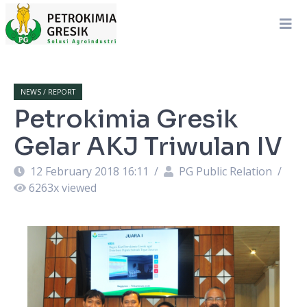
NEWS / REPORT
Petrokimia Gresik
Gelar AKJ Triwulan IV
12 February 2018 16:11
/
PG Public Relation
/
6263
x viewed
s