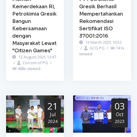
Kemerdekaan RI,
Gresik Berhasil
Petrokimia Gresik
Mempertahankan
Bangun
Rekomendasi
Kebersamaan
Sertifikat ISO
dengan
37001:2016
13 March 2025 10:52
Masyarakat Lewat
/
GCG PG
/
741
x
"Citizen Games"
viewed
12 August 2025 13:47
/
Corcom of PG
/
488
x viewed
21
03
Jul
Oct
2024
2023