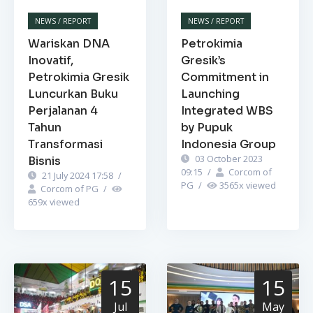
NEWS / REPORT
NEWS / REPORT
Wariskan DNA
Petrokimia
Inovatif,
Gresik’s
Petrokimia Gresik
Commitment in
Luncurkan Buku
Launching
Perjalanan 4
Integrated WBS
Tahun
by Pupuk
Transformasi
Indonesia Group
03 October 2023
Bisnis
09:15
/
Corcom of
21 July 2024 17:58
/
PG
/
3565
x viewed
Corcom of PG
/
659
x viewed
15
15
Jul
May