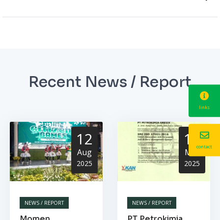
Recent News / Report
links
12
13
contact
Aug
Mar
2025
2025
NEWS / REPORT
NEWS / REPORT
Momen
PT Petrokimia