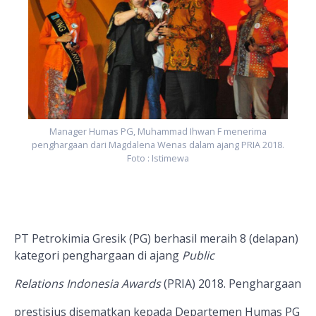
.
Manager Humas PG, Muhammad Ihwan F menerima
penghargaan dari Magdalena Wenas dalam ajang PRIA 2018.
Foto : Istimewa
PT Petrokimia Gresik (PG)
berhasil meraih 8 (delapan)
kategori penghargaan
di ajang
Public
Relations Indonesia Awards
(PRIA) 2018. Penghargaan
prestisius disematkan kepada Departemen Humas PG