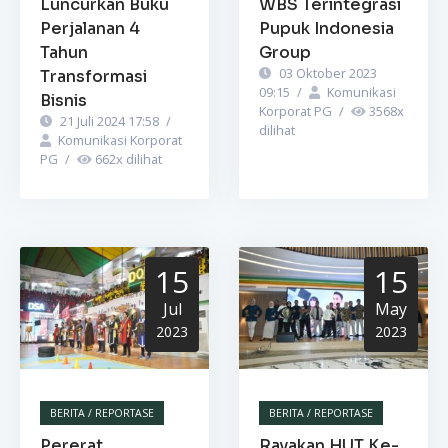
Luncurkan Buku
WBS Terintegrasi
Perjalanan 4
Pupuk Indonesia
Tahun
Group
03 Oktober 2023
Transformasi
09:15
/
Komunikasi
Bisnis
Korporat PG
/
3568
x
21 Juli 2024 17:58
/
dilihat
Komunikasi Korporat
PG
/
662
x dilihat
15
15
Jul
May
2023
2023
BERITA / REPORTASE
BERITA / REPORTASE
Pererat
Rayakan HUT Ke-