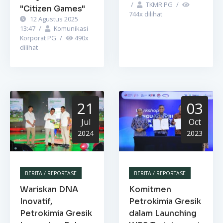
/
TKMR PG
/
"Citizen Games"
744
x dilihat
12 Agustus 2025
13:47
/
Komunikasi
Korporat PG
/
490
x
dilihat
21
03
Jul
Oct
2024
2023
BERITA / REPORTASE
BERITA / REPORTASE
Wariskan DNA
Komitmen
Inovatif,
Petrokimia Gresik
Petrokimia Gresik
dalam Launching