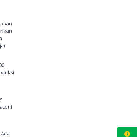
sokan
rikan
a
jar
00
oduksi
s
aconi
 Ada