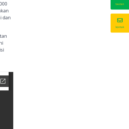
.000
tautan
akan
i dan
kontak
tan
ni
si