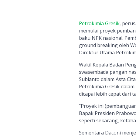
Petrokimia Gresik
, peru
memulai proyek pembang
baku NPK nasional. Pemb
ground breaking oleh W
Direktur Utama Petrokimi
Wakil Kepala Badan Pe
swasembada pangan nasio
Subianto dalam Asta Cita
Petrokimia Gresik dala
dicapai lebih cepat dari t
"Proyek ini (pembanguan
Bapak Presiden Prabowo 
seperti sekarang, ketaha
Sementara Daconi menje