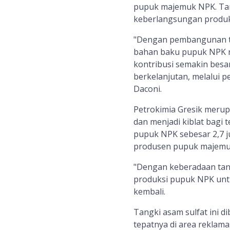
pupuk majemuk NPK. Tan
keberlangsungan produk
"Dengan pembangunan ta
bahan baku pupuk NPK n
kontribusi semakin besa
berkelanjutan, melalui p
Daconi.
Petrokimia Gresik merup
dan menjadi kiblat bagi 
pupuk NPK sebesar 2,7 j
produsen pupuk majemuk 
"Dengan keberadaan tangk
produksi pupuk NPK untu
kembali.
Tangki asam sulfat ini d
tepatnya di area reklama