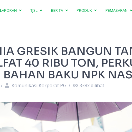
LAPORAN
TJSL
BERITA
PRODUK
PEMASARAN
IA GRESIK BANGUN TA
FAT 40 RIBU TON, PERK
 BAHAN BAKU NPK NA
/
Komunikasi Korporat PG
/
338
x dilihat