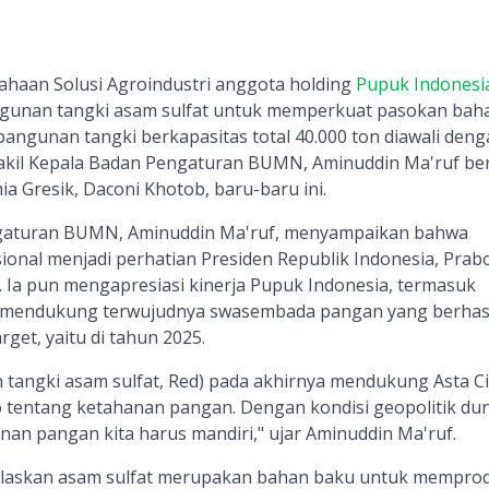
sahaan Solusi Agroindustri anggota holding
Pupuk Indonesi
unan tangki asam sulfat untuk memperkuat pasokan bah
angunan tangki berkapasitas total 40.000 ton diawali deng
akil Kepala Badan Pengaturan BUMN, Aminuddin Ma'ruf b
a Gresik, Daconi Khotob, baru-baru ini.
ngaturan BUMN, Aminuddin Ma'ruf, menyampaikan bahwa
nal menjadi perhatian Presiden Republik Indonesia, Pra
. Ia pun mengapresiasi kinerja Pupuk Indonesia, termasuk
m mendukung terwujudnya swasembada pangan yang berhas
arget, yaitu di tahun 2025.
 tangki asam sulfat, Red) pada akhirnya mendukung Asta Ci
tentang ketahanan pangan. Dengan kondisi geopolitik dun
nan pangan kita harus mandiri," ujar Aminuddin Ma'ruf.
laskan asam sulfat merupakan bahan baku untuk memprod