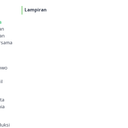
Lampiran
a
an
an
ersama
bowo
il
ta
ia
uksi