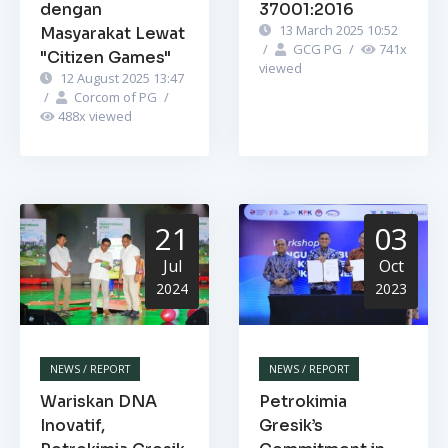
dengan
37001:2016
13 March 2025 10:52
Masyarakat Lewat
/
GCG PG
/
741
x
"Citizen Games"
viewed
12 August 2025 13:47
/
Corcom of PG
/
488
x viewed
21
03
Jul
Oct
2024
2023
NEWS / REPORT
NEWS / REPORT
Wariskan DNA
Petrokimia
Inovatif,
Gresik’s