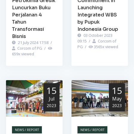
Petrokimia Gresik
Commitment in
Luncurkan Buku
Launching
Perjalanan 4
Integrated WBS
Tahun
by Pupuk
Transformasi
Indonesia Group
03 October 2023
Bisnis
09:15
/
Corcom of
21 July 2024 17:58
/
PG
/
3565
x viewed
Corcom of PG
/
659
x viewed
15
15
Jul
May
2023
2023
NEWS / REPORT
NEWS / REPORT