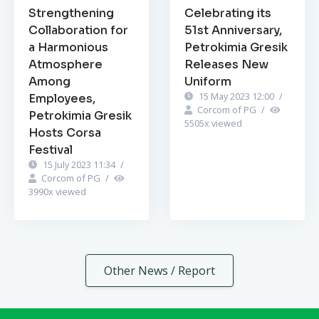
Strengthening
Celebrating its
Collaboration for
51st Anniversary,
a Harmonious
Petrokimia Gresik
Atmosphere
Releases New
Among
Uniform
15 May 2023 12:00
/
Employees,
Corcom of PG
/
Petrokimia Gresik
5505
x viewed
Hosts Corsa
Festival
15 July 2023 11:34
/
Corcom of PG
/
3990
x viewed
Other News / Report