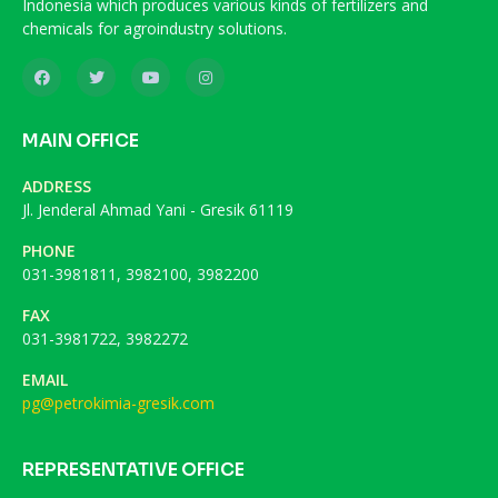
Indonesia which produces various kinds of fertilizers and
chemicals for agroindustry solutions.
MAIN OFFICE
ADDRESS
Jl. Jenderal Ahmad Yani - Gresik 61119
PHONE
031-3981811, 3982100, 3982200
FAX
031-3981722, 3982272
EMAIL
pg@petrokimia-gresik.com
REPRESENTATIVE OFFICE