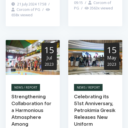
09:15
/
Corcom of
21 July 2024 17:58
/
PG
/
3563
x viewed
Corcom of PG
/
658
x viewed
15
15
Jul
May
2023
2023
NEWS / REPORT
NEWS / REPORT
Strengthening
Celebrating its
Collaboration for
51st Anniversary,
a Harmonious
Petrokimia Gresik
Atmosphere
Releases New
Among
Uniform