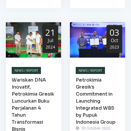
21
03
Jul
Oct
2024
2023
NEWS / REPORT
NEWS / REPORT
Wariskan DNA
Petrokimia
Inovatif,
Gresik’s
Petrokimia Gresik
Commitment in
Luncurkan Buku
Launching
Perjalanan 4
Integrated WBS
Tahun
by Pupuk
Transformasi
Indonesia Group
03 October 2023
Bisnis