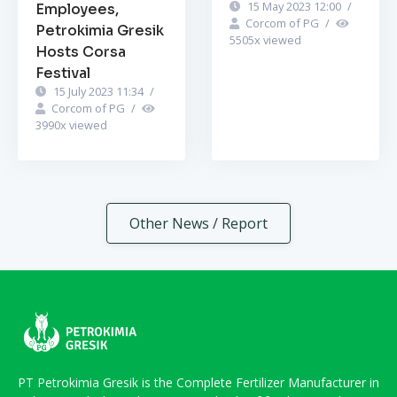
15 May 2023 12:00
/
Employees,
Corcom of PG
/
Petrokimia Gresik
5505
x viewed
Hosts Corsa
Festival
15 July 2023 11:34
/
Corcom of PG
/
3990
x viewed
Other News / Report
PT Petrokimia Gresik is the Complete Fertilizer Manufacturer in