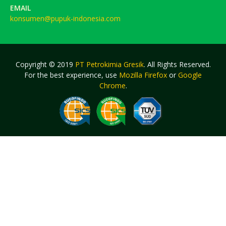
EMAIL
konsumen@pupuk-indonesia.com
Copyright © 2019
PT Petrokimia Gresik
. All Rights Reserved.
For the best experience, use
Mozilla Firefox
or
Google
Chrome
.