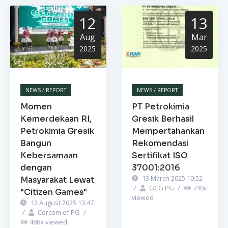
12
13
Aug
Mar
2025
2025
NEWS / REPORT
NEWS / REPORT
Momen
PT Petrokimia
Kemerdekaan RI,
Gresik Berhasil
Petrokimia Gresik
Mempertahankan
Bangun
Rekomendasi
Kebersamaan
Sertifikat ISO
dengan
37001:2016
13 March 2025 10:52
Masyarakat Lewat
/
GCG PG
/
740
x
"Citizen Games"
viewed
12 August 2025 13:47
/
Corcom of PG
/
486
x viewed