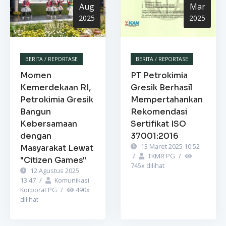
Aug
Mar
2025
2025
BERITA / REPORTASE
BERITA / REPORTASE
Momen
PT Petrokimia
Kemerdekaan RI,
Gresik Berhasil
Petrokimia Gresik
Mempertahankan
Bangun
Rekomendasi
Kebersamaan
Sertifikat ISO
dengan
37001:2016
13 Maret 2025 10:52
Masyarakat Lewat
/
TKMR PG
/
"Citizen Games"
745
x dilihat
12 Agustus 2025
13:47
/
Komunikasi
Korporat PG
/
490
x
dilihat