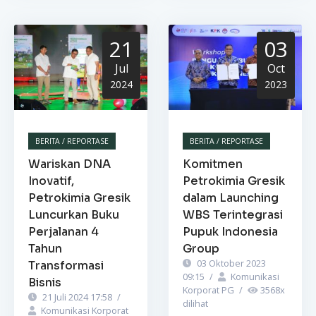
21
03
Jul
Oct
2024
2023
BERITA / REPORTASE
BERITA / REPORTASE
Wariskan DNA
Komitmen
Inovatif,
Petrokimia Gresik
Petrokimia Gresik
dalam Launching
Luncurkan Buku
WBS Terintegrasi
Perjalanan 4
Pupuk Indonesia
Tahun
Group
03 Oktober 2023
Transformasi
09:15
/
Komunikasi
Bisnis
Korporat PG
/
3568
x
21 Juli 2024 17:58
/
dilihat
Komunikasi Korporat