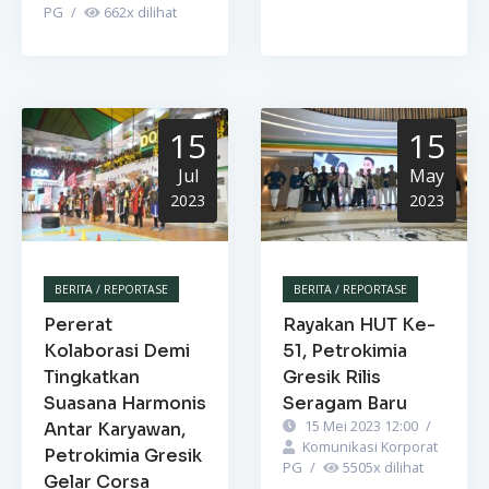
PG
/
662
x dilihat
15
15
Jul
May
2023
2023
BERITA / REPORTASE
BERITA / REPORTASE
Pererat
Rayakan HUT Ke-
Kolaborasi Demi
51, Petrokimia
Tingkatkan
Gresik Rilis
Suasana Harmonis
Seragam Baru
15 Mei 2023 12:00
/
Antar Karyawan,
Komunikasi Korporat
Petrokimia Gresik
PG
/
5505
x dilihat
Gelar Corsa