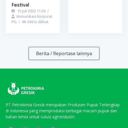
Festival
15 Juli 2023 11:34
/
Komunikasi Korporat
PG
/
3991
x dilihat
Berita / Reportase lainnya
PT Petrokimia Gresik merupakan Produsen Pupuk Terlengkap
di Indonesia yang memproduksi berbagai macam pupuk dan
bahan kimia untuk solusi agroindustri.