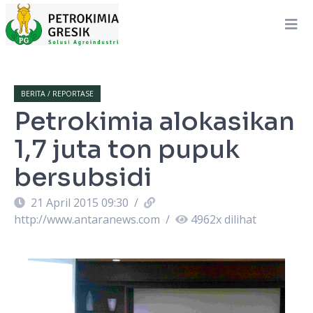
BERITA / REPORTASE
Petrokimia alokasikan
1,7 juta ton pupuk
bersubsidi
21 April 2015 09:30
/
http://www.antaranews.com
/
4962
x dilihat