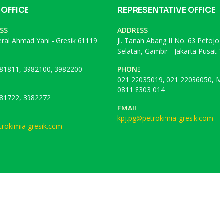
 OFFICE
REPRESENTATIVE OFFICE
SS
ADDRESS
deral Ahmad Yani - Gresik 61119
Jl. Tanah Abang II No. 63 Petojo
Selatan, Gambir - Jakarta Pusat
E
81811, 3982100, 3982200
PHONE
021 22035019, 021 22036050, M
0811 8303 014
81722, 3982272
EMAIL
kpj.pg@petrokimia-gresik.com
rokimia-gresik.com
 Reserved.
gle Chrome
.