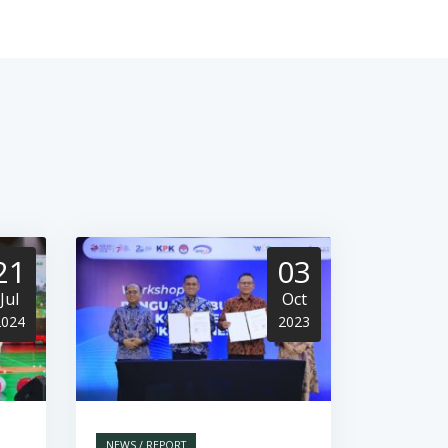
21
03
Jul
Oct
2024
2023
NEWS / REPORT