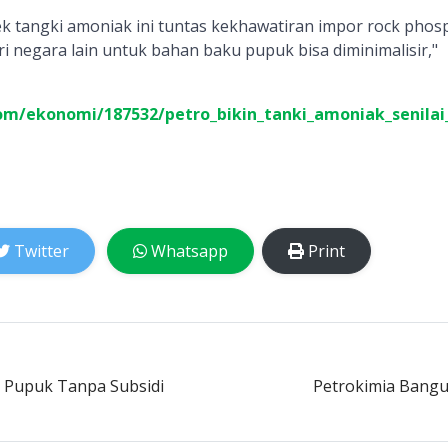
ek tangki amoniak ini tuntas kekhawatiran impor rock phos
i negara lain untuk bahan baku pupuk bisa diminimalisir,"
com/ekonomi/187532/petro_bikin_tanki_amoniak_senila
Twitter
Whatsapp
Print
i Pupuk Tanpa Subsidi
Petrokimia Bangu