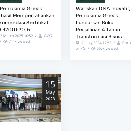
Petrokimia Gresik
Wariskan DNA Inovatif,
rhasil Mempertahankan
Petrokimia Gresik
komendasi Sertifikat
Luncurkan Buku
O 37001:2016
Perjalanan 4 Tahun
3 March 2025 10:52
/
GCG
Transformasi Bisnis
/
744
x viewed
21 July 2024 17:58
/
Corc
of PG
/
662
x viewed
15
May
2023