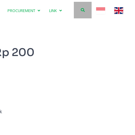
PROCUREMENT
LINK
 Rp 200
k