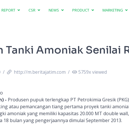
REPORT
CSR
NEWS
PRODUCT
MARKETING
n Tanki Amoniak Senilai
0
/
http://m.beritajatim.com
/
5759
x viewed
no
) -
Produsen pupuk terlengkap PT Petrokimia Gresik (PKG)
ing atau pemancangan tiang pertama proyek tanki amonia
angki amoniak yang memiliki kapasitas 20.000 MT double wall,
a 18 bulan yang pengerjaannya dimulai September 2013.