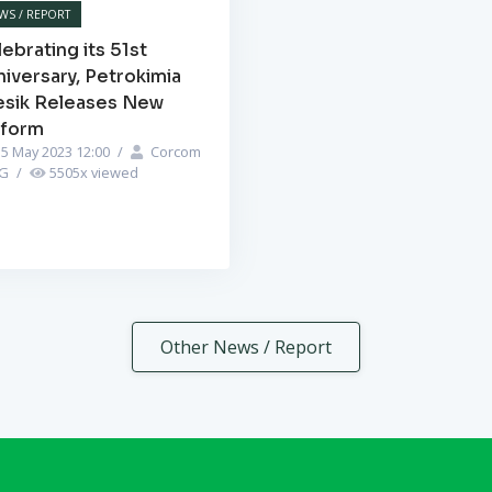
WS / REPORT
ebrating its 51st
iversary, Petrokimia
esik Releases New
iform
5 May 2023 12:00
/
Corcom
PG
/
5505
x viewed
Other News / Report