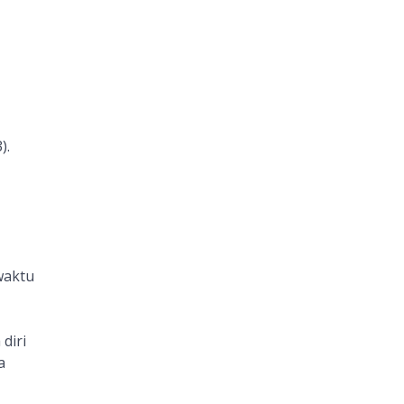
).
waktu
diri
a