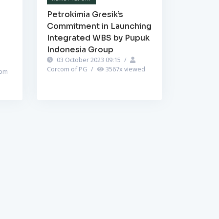
Petrokimia Gresik’s
Commitment in Launching
Integrated WBS by Pupuk
Indonesia Group
03 October 2023 09:15
/
Corcom of PG
/
3567
x viewed
om