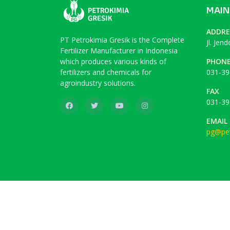
MAIN
ADDRE
PT Petrokimia Gresik is the Complete
Jl. Jen
Fertilizer Manufacturer in Indonesia
which produces various kinds of
PHON
fertilizers and chemicals for
031-39
agroindustry solutions.
FAX
031-39
EMAIL
pg@pet
Copyright © 2019
PT Petrokimia Gresik
. All Rights
For the best experience, use
Mozilla Firefox
or
Goo