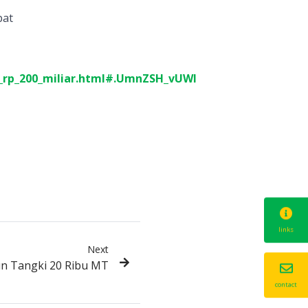
pat
i_rp_200_miliar.html#.UmnZSH_vUWI
links
Next
n Tangki 20 Ribu MT
contact