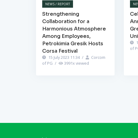
NEWS / REPORT
NE
Strengthening
Cel
Collaboration for a
Ann
Harmonious Atmosphere
Gr
Among Employees,
Un
1
Petrokimia Gresik Hosts
of 
Corsa Festival
15 July 2023 11:34
/
Corcom
of PG
/
3991
x viewed