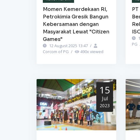
Momen Kemerdekaan RI,
PT 
Petrokimia Gresik Bangun
Be
Kebersamaan dengan
Re
Masyarakat Lewat "Citizen
IS
1
Games"
PG
12 August 2025 13:47
/
Corcom of PG
/
490
x viewed
15
Jul
2023