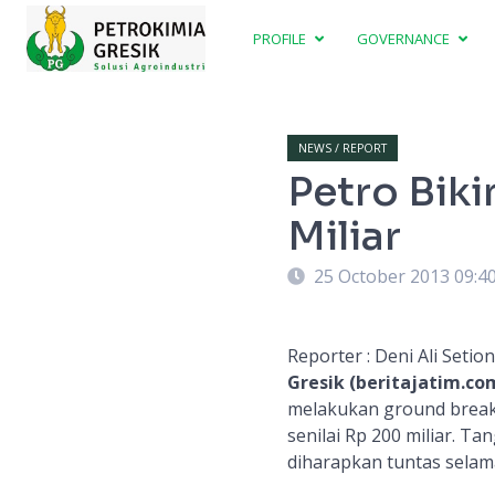
PROFILE
GOVERNANCE
NEWS / REPORT
Petro Biki
Miliar
25 October 2013 09:4
Reporter : Deni Ali Setio
Gresik (beritajatim.com
melakukan ground break
senilai Rp 200 miliar. T
diharapkan tuntas selam