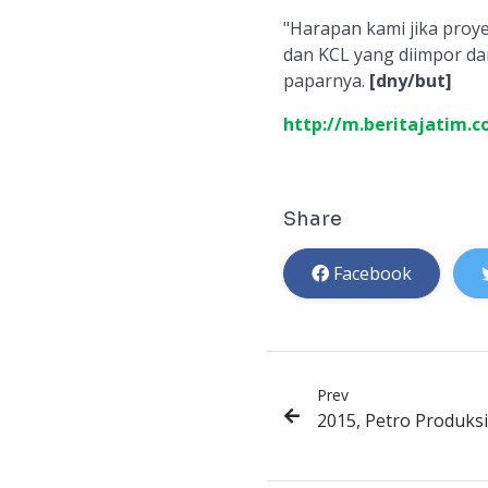
"Harapan kami jika proy
dan KCL yang diimpor dar
paparnya.
[dny/but]
http://m.beritajatim.
Share
Facebook
Prev
2015, Petro Produks