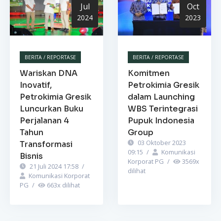
Jul
Oct
2024
2023
BERITA / REPORTASE
BERITA / REPORTASE
Wariskan DNA
Komitmen
Inovatif,
Petrokimia Gresik
Petrokimia Gresik
dalam Launching
Luncurkan Buku
WBS Terintegrasi
Perjalanan 4
Pupuk Indonesia
Tahun
Group
03 Oktober 2023
Transformasi
09:15
/
Komunikasi
Bisnis
Korporat PG
/
3569
x
21 Juli 2024 17:58
/
dilihat
Komunikasi Korporat
PG
/
663
x dilihat