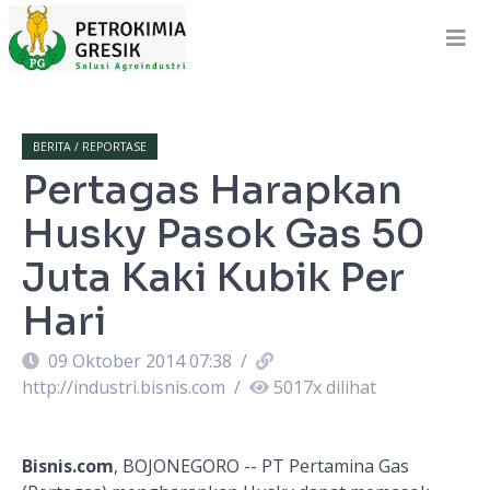
BERITA / REPORTASE
Pertagas Harapkan
Husky Pasok Gas 50
Juta Kaki Kubik Per
Hari
09 Oktober 2014 07:38
/
http://industri.bisnis.com
/
5017
x dilihat
Bisnis.com
, BOJONEGORO -- PT Pertamina Gas