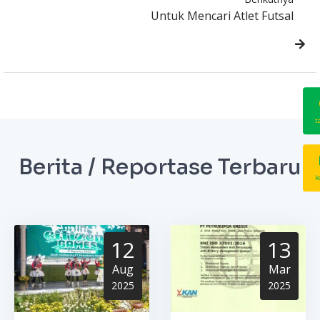
Untuk Mencari Atlet Futsal
t
Berita / Reportase Terbaru
k
12
13
Aug
Mar
2025
2025