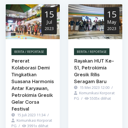
15
15
Jul
May
2023
2023
BERITA / REPORTASE
BERITA / REPORTASE
Pererat
Rayakan HUT Ke-
Kolaborasi Demi
51, Petrokimia
Tingkatkan
Gresik Rilis
Suasana Harmonis
Seragam Baru
15 Mei 2023 12:00
/
Antar Karyawan,
Komunikasi Korporat
Petrokimia Gresik
PG
/
5505
x dilihat
Gelar Corsa
Festival
15 Juli 2023 11:34
/
Komunikasi Korporat
PG
/
3991
x dilihat