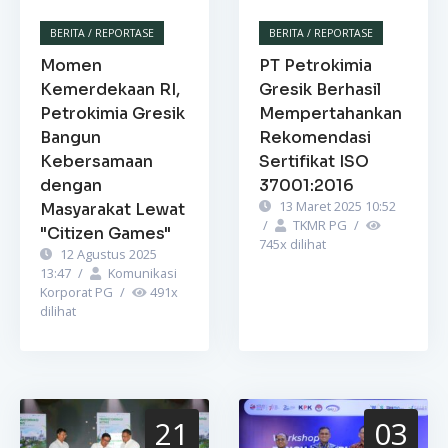
BERITA / REPORTASE
BERITA / REPORTASE
Momen
PT Petrokimia
Kemerdekaan RI,
Gresik Berhasil
Petrokimia Gresik
Mempertahankan
Bangun
Rekomendasi
Kebersamaan
Sertifikat ISO
dengan
37001:2016
13 Maret 2025 10:52
Masyarakat Lewat
/
TKMR PG
/
"Citizen Games"
745
x dilihat
12 Agustus 2025
13:47
/
Komunikasi
Korporat PG
/
491
x
dilihat
21
03