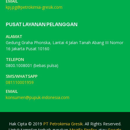
EMAIL
kpj.pg@petrokimia-gresik.com
PUSAT LAYANAN PELANGGAN
ALAMAT
Gedung Graha Phonska, Lantai 4 Jalan Tanah Abang III Nomor
16 Jakarta Pusat 10160
TELEPON
0800.1008001 (bebas pulsa)
SMS/WHATSAPP
081110001959
EMAIL
konsumen@pupuk-indonesia.com
Hak Cipta © 2019
PT Petrokimia Gresik
. All Rights Reserved.
Untuk tampilan terbaik gunakan
Mozilla Firefox
atau
Google