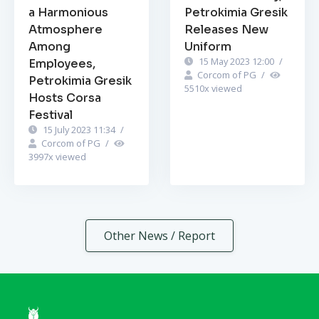
a Harmonious
Petrokimia Gresik
Atmosphere
Releases New
Among
Uniform
15 May 2023 12:00
/
Employees,
Corcom of PG
/
Petrokimia Gresik
5510
x viewed
Hosts Corsa
Festival
15 July 2023 11:34
/
Corcom of PG
/
3997
x viewed
Other News / Report