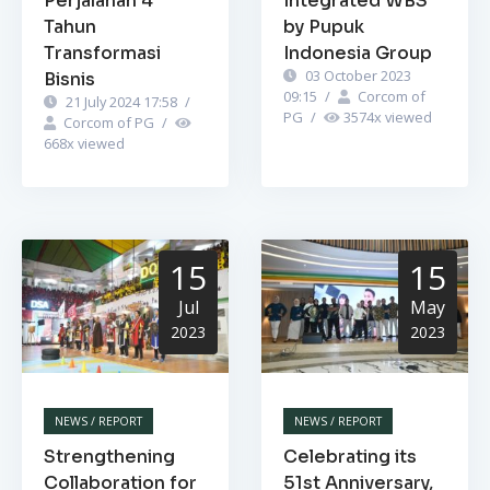
Perjalanan 4
Integrated WBS
Tahun
by Pupuk
Transformasi
Indonesia Group
03 October 2023
Bisnis
09:15
/
Corcom of
21 July 2024 17:58
/
PG
/
3574
x viewed
Corcom of PG
/
668
x viewed
15
15
Jul
May
2023
2023
NEWS / REPORT
NEWS / REPORT
Strengthening
Celebrating its
Collaboration for
51st Anniversary,