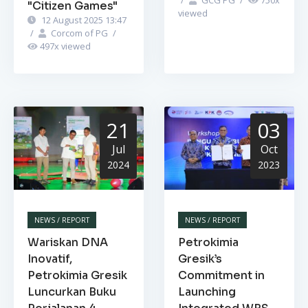
"Citizen Games"
viewed
12 August 2025 13:47
/
Corcom of PG
/
497
x viewed
21
03
Jul
Oct
2024
2023
NEWS / REPORT
NEWS / REPORT
Wariskan DNA
Petrokimia
Inovatif,
Gresik’s
Petrokimia Gresik
Commitment in
Luncurkan Buku
Launching