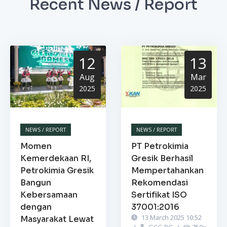
Recent News / Report
12
13
Aug
Mar
2025
2025
NEWS / REPORT
NEWS / REPORT
Momen
PT Petrokimia
Kemerdekaan RI,
Gresik Berhasil
Petrokimia Gresik
Mempertahankan
Bangun
Rekomendasi
Kebersamaan
Sertifikat ISO
dengan
37001:2016
13 March 2025 10:52
Masyarakat Lewat
/
GCG PG
/
750
x