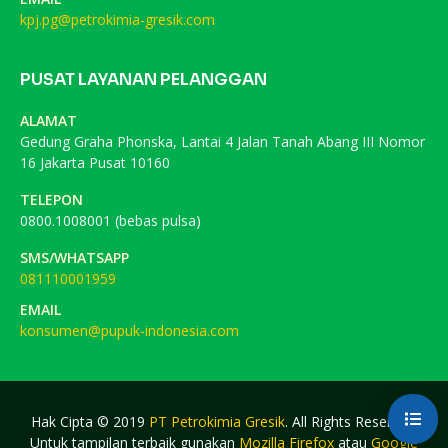
kpj.pg@petrokimia-gresik.com
PUSAT LAYANAN PELANGGAN
ALAMAT
Gedung Graha Phonska, Lantai 4 Jalan Tanah Abang III Nomor
16 Jakarta Pusat 10160
TELEPON
0800.1008001 (bebas pulsa)
SMS/WHATSAPP
081110001959
EMAIL
konsumen@pupuk-indonesia.com
Hak Cipta © 2019
PT Petrokimia Gresik
. All Rights Reserved.
Untuk tampilan terbaik gunakan
Mozilla Firefox
atau
Google