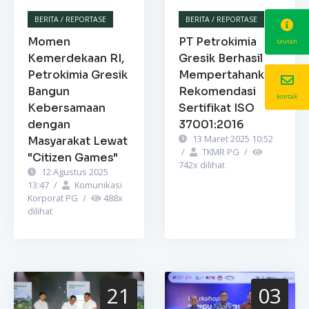
BERITA / REPORTASE
BERITA / REPORTASE
Momen
PT Petrokimia
tautan
Kemerdekaan RI,
Gresik Berhasil
Petrokimia Gresik
Mempertahankan
Bangun
Rekomendasi
kontak
Kebersamaan
Sertifikat ISO
dengan
37001:2016
13 Maret 2025 10:52
Masyarakat Lewat
/
TKMR PG
/
"Citizen Games"
742
x dilihat
12 Agustus 2025
13:47
/
Komunikasi
Korporat PG
/
488
x
dilihat
21
03