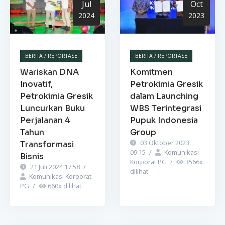
Jul
Oct
2024
2023
BERITA / REPORTASE
BERITA / REPORTASE
Wariskan DNA
Komitmen
Inovatif,
Petrokimia Gresik
Petrokimia Gresik
dalam Launching
Luncurkan Buku
WBS Terintegrasi
Perjalanan 4
Pupuk Indonesia
Tahun
Group
03 Oktober 2023
Transformasi
09:15
/
Komunikasi
Bisnis
Korporat PG
/
3566
x
21 Juli 2024 17:58
/
dilihat
Komunikasi Korporat
PG
/
660
x dilihat