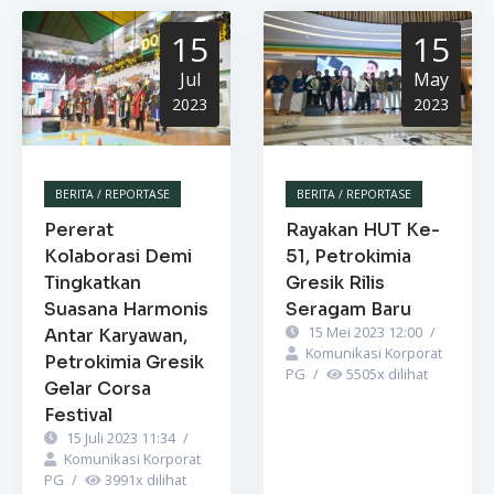
15
15
Jul
May
2023
2023
BERITA / REPORTASE
BERITA / REPORTASE
Pererat
Rayakan HUT Ke-
Kolaborasi Demi
51, Petrokimia
Tingkatkan
Gresik Rilis
Suasana Harmonis
Seragam Baru
15 Mei 2023 12:00
/
Antar Karyawan,
Komunikasi Korporat
Petrokimia Gresik
PG
/
5505
x dilihat
Gelar Corsa
Festival
15 Juli 2023 11:34
/
Komunikasi Korporat
PG
/
3991
x dilihat