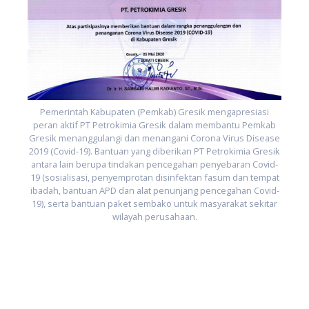
Pemerintah Kabupaten (Pemkab) Gresik mengapresiasi
peran aktif PT Petrokimia Gresik dalam membantu Pemkab
Gresik menanggulangi dan menangani Corona Virus Disease
b
2019 (Covid-19). Bantuan yang diberikan PT Petrokimia Gresik
se
G
antara lain berupa tindakan pencegahan penyebaran Covid-
ik
2
19 (sosialisasi, penyemprotan disinfektan fasum dan tempat
-
ibadah, bantuan APD dan alat penunjang pencegahan Covid-
at
1
19), serta bantuan paket sembako untuk masyarakat sekitar
d-
i
wilayah perusahaan.
r