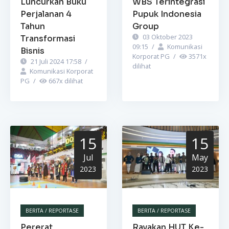
Luncurkan Buku
WBS Terintegrasi
Perjalanan 4
Pupuk Indonesia
Tahun
Group
03 Oktober 2023
Transformasi
09:15
/
Komunikasi
Bisnis
Korporat PG
/
3571
x
21 Juli 2024 17:58
/
dilihat
Komunikasi Korporat
PG
/
667
x dilihat
15
15
Jul
May
2023
2023
BERITA / REPORTASE
BERITA / REPORTASE
Pererat
Rayakan HUT Ke-