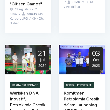
/
TKMR PG
/
"Citizen Games"
749
x dilihat
12 Agustus 2025
13:47
/
Komunikasi
Korporat PG
/
495
x
dilihat
21
03
Jul
Oct
2024
2023
BERITA / REPORTASE
BERITA / REPORTASE
Wariskan DNA
Komitmen
Inovatif,
Petrokimia Gresik
Petrokimia Gresik
dalam Launching