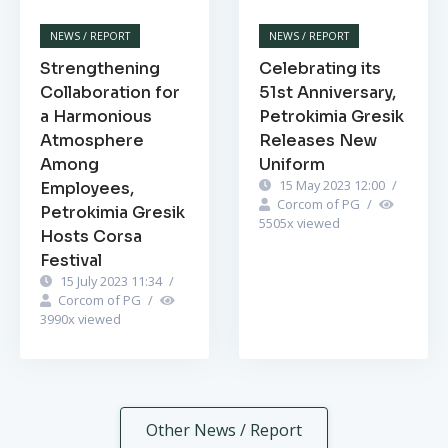
NEWS / REPORT
NEWS / REPORT
Strengthening
Celebrating its
Collaboration for
51st Anniversary,
a Harmonious
Petrokimia Gresik
Atmosphere
Releases New
Among
Uniform
15 May 2023 12:00
/
Employees,
Corcom of PG
/
Petrokimia Gresik
5505
x viewed
Hosts Corsa
Festival
15 July 2023 11:34
/
Corcom of PG
/
3990
x viewed
Other News / Report