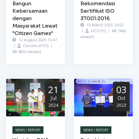
Bangun
Rekomendasi
Kebersamaan
Sertifikat ISO
dengan
37001:2016
13 March 2025 10:52
Masyarakat Lewat
/
GCG PG
/
740
x
"Citizen Games"
viewed
12 August 2025 13:47
/
Corcom of PG
/
487
x viewed
21
03
Jul
Oct
2024
2023
NEWS / REPORT
NEWS / REPORT