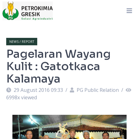
NEWS / REPORT
Pagelaran Wayang
Kulit : Gatotkaca
Kalamaya
29 August 2016 09:33
/
PG Public Relation
/
6998
x viewed