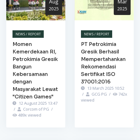
Aug
Mar
2025
2025
NEWS / REPORT
NEWS / REPORT
Momen
PT Petrokimia
Kemerdekaan RI,
Gresik Berhasil
Petrokimia Gresik
Mempertahankan
Bangun
Rekomendasi
Kebersamaan
Sertifikat ISO
dengan
37001:2016
13 March 2025 10:52
Masyarakat Lewat
/
GCG PG
/
742
x
"Citizen Games"
viewed
12 August 2025 13:47
/
Corcom of PG
/
489
x viewed