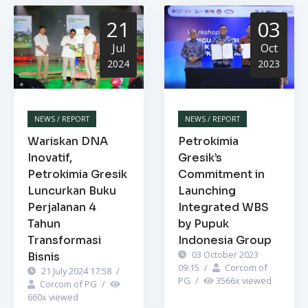
21
03
Jul
Oct
2024
2023
NEWS / REPORT
NEWS / REPORT
Wariskan DNA
Petrokimia
Inovatif,
Gresik’s
Petrokimia Gresik
Commitment in
Luncurkan Buku
Launching
Perjalanan 4
Integrated WBS
Tahun
by Pupuk
Transformasi
Indonesia Group
03 October 2023
Bisnis
09:15
/
Corcom of
21 July 2024 17:58
/
PG
/
3566
x viewed
Corcom of PG
/
660
x viewed