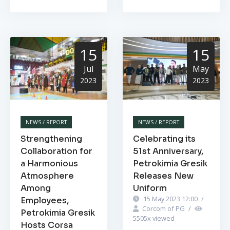
15
15
Jul
May
2023
2023
NEWS / REPORT
NEWS / REPORT
Strengthening
Celebrating its
Collaboration for
51st Anniversary,
a Harmonious
Petrokimia Gresik
Atmosphere
Releases New
Among
Uniform
15 May 2023 12:00
/
Employees,
Corcom of PG
/
Petrokimia Gresik
5505
x viewed
Hosts Corsa