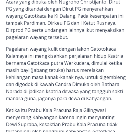
Acara yang dibuka oleh Nugroho Christijanto, Dirut
PG yang ditandai dengan Dirut PG menyerahkan
wayang Gatotkaca ke Ki Dalang. Pada kesempatan ini
tampak Pardiman, Dirkeu PG dan I Ketut Rusnaya,
Dirprod PG serta undangan lainnya ikut menyaksikan
pagelaran wayang tersebut.
Pagelaran wayang kulit dengan lakon Gatotokaca
Kalamaya ini mengkisahkan perjalanan hidup Ksatria
bernama Gatotkaca putra Werkudara, dimulai ketika
masih bayi (Jabang tetuka) harus merelakan
kehilangan masa kanak-kanak nya, untuk digembleng
dan digodok di kawah Candra Dimuka oleh Bathara
Narada di jadikan ksatria dewasa yang tangguh sakti
mandra guna, jagonya para dewa di Kahyangan.
Ketika itu Prabu Kala Pracuna Raja Gilingwesi
menyerang Kahyangan karena ingin menyunting
Dewi Supraba, kesaktian Prabu Kala Pracuna tidak
tertandingi oleh penghuni Kahyangan. Gatotkaca