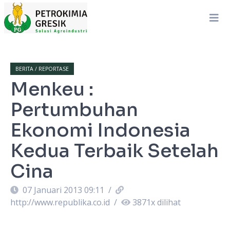
BERITA / REPORTASE
Menkeu :
Pertumbuhan
Ekonomi Indonesia
Kedua Terbaik Setelah
Cina
07 Januari 2013 09:11
/
http://www.republika.co.id
/
3871
x dilihat