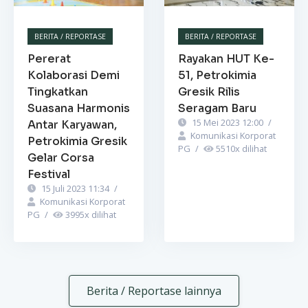
BERITA / REPORTASE
BERITA / REPORTASE
Pererat
Rayakan HUT Ke-
Kolaborasi Demi
51, Petrokimia
Tingkatkan
Gresik Rilis
Suasana Harmonis
Seragam Baru
15 Mei 2023 12:00
/
Antar Karyawan,
Komunikasi Korporat
Petrokimia Gresik
PG
/
5510
x dilihat
Gelar Corsa
Festival
15 Juli 2023 11:34
/
Komunikasi Korporat
PG
/
3995
x dilihat
Berita / Reportase lainnya