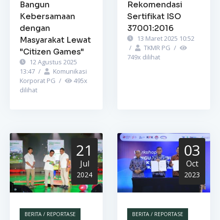
Bangun
Rekomendasi
Kebersamaan
Sertifikat ISO
dengan
37001:2016
13 Maret 2025 10:52
Masyarakat Lewat
/
TKMR PG
/
"Citizen Games"
749
x dilihat
12 Agustus 2025
13:47
/
Komunikasi
Korporat PG
/
495
x
dilihat
21
03
Jul
Oct
2024
2023
BERITA / REPORTASE
BERITA / REPORTASE