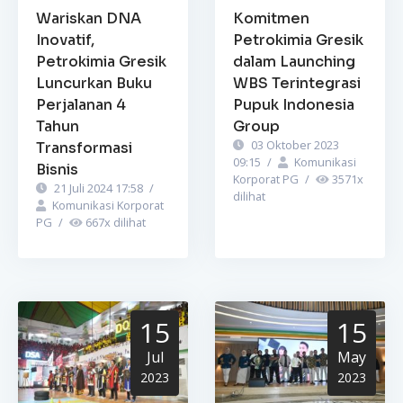
Wariskan DNA
Komitmen
Inovatif,
Petrokimia Gresik
Petrokimia Gresik
dalam Launching
Luncurkan Buku
WBS Terintegrasi
Perjalanan 4
Pupuk Indonesia
Tahun
Group
03 Oktober 2023
Transformasi
09:15
/
Komunikasi
Bisnis
Korporat PG
/
3571
x
21 Juli 2024 17:58
/
dilihat
Komunikasi Korporat
PG
/
667
x dilihat
15
15
Jul
May
2023
2023