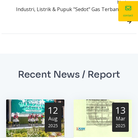
Next
Industri, Listrik & Pupuk "Sedot" Gas Terbanyak
contact
Recent News / Report
12
13
Aug
Mar
2025
2025