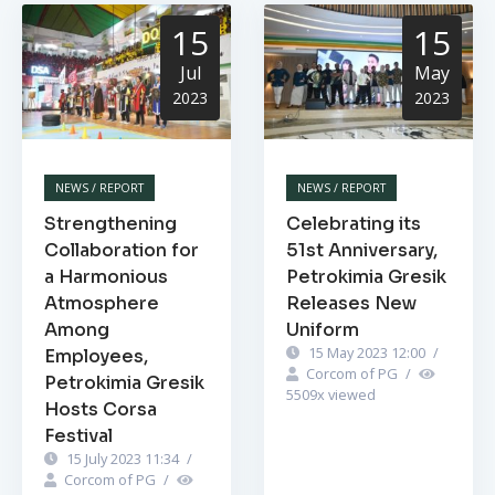
15
15
Jul
May
2023
2023
NEWS / REPORT
NEWS / REPORT
Strengthening
Celebrating its
Collaboration for
51st Anniversary,
a Harmonious
Petrokimia Gresik
Atmosphere
Releases New
Among
Uniform
15 May 2023 12:00
/
Employees,
Corcom of PG
/
Petrokimia Gresik
5509
x viewed
Hosts Corsa
Festival
15 July 2023 11:34
/
Corcom of PG
/