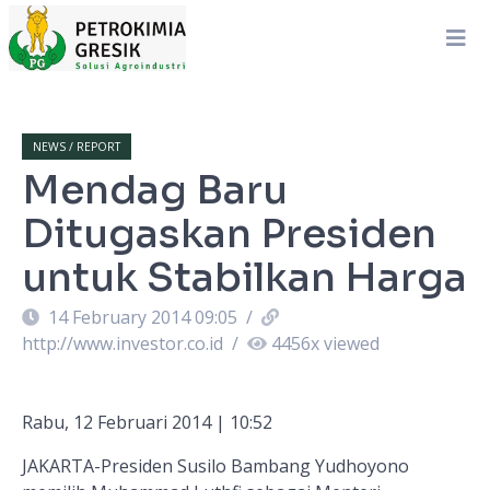
NEWS / REPORT
Mendag Baru
Ditugaskan Presiden
untuk Stabilkan Harga
14 February 2014 09:05
/
http://www.investor.co.id
/
4456
x viewed
Rabu, 12 Februari 2014 | 10:52
JAKARTA-Presiden Susilo Bambang Yudhoyono