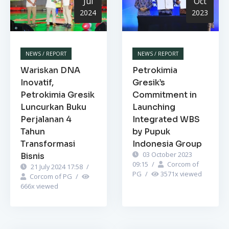
Jul
Oct
2024
2023
NEWS / REPORT
NEWS / REPORT
Wariskan DNA
Petrokimia
Inovatif,
Gresik’s
Petrokimia Gresik
Commitment in
Luncurkan Buku
Launching
Perjalanan 4
Integrated WBS
Tahun
by Pupuk
Transformasi
Indonesia Group
03 October 2023
Bisnis
09:15
/
Corcom of
21 July 2024 17:58
/
PG
/
3571
x viewed
Corcom of PG
/
666
x viewed