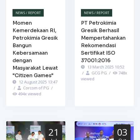
NEWS / REPORT
NEWS / REPORT
Momen
PT Petrokimia
Kemerdekaan RI,
Gresik Berhasil
Petrokimia Gresik
Mempertahankan
Bangun
Rekomendasi
Kebersamaan
Sertifikat ISO
dengan
37001:2016
13 March 2025 10:52
Masyarakat Lewat
/
GCG PG
/
748
x
"Citizen Games"
viewed
12 August 2025 13:47
/
Corcom of PG
/
494
x viewed
21
03