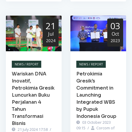
21
03
Jul
Oct
2024
2023
NEWS / REPORT
NEWS / REPORT
Wariskan DNA
Petrokimia
Inovatif,
Gresik’s
Petrokimia Gresik
Commitment in
Luncurkan Buku
Launching
Perjalanan 4
Integrated WBS
Tahun
by Pupuk
Transformasi
Indonesia Group
03 October 2023
Bisnis
09:15
/
Corcom of
21 July 2024 17:58
/