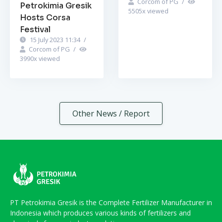
Corcom of PG
/
Petrokimia Gresik
5505
x viewed
Hosts Corsa
Festival
15 July 2023 11:34
/
Corcom of PG
/
3990
x viewed
Other News / Report
PT Petrokimia Gresik is the Complete Fertilizer Manufacturer in
Indonesia which produces various kinds of fertilizers and