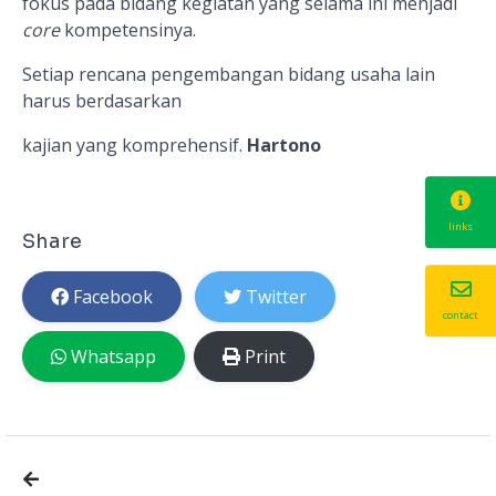
fokus pada bidang kegiatan yang selama ini menjadi
core
kompetensi
nya.
Setiap rencana pengembangan bidang usaha lain
harus berdasarkan
kajian
yang komprehensif.
Hartono
links
Share
Facebook
Twitter
contact
Whatsapp
Print