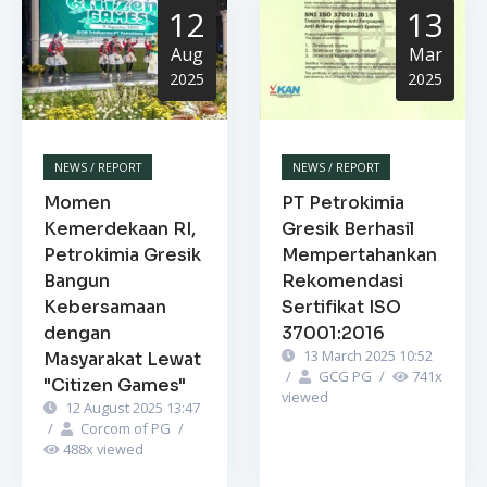
12
13
Aug
Mar
2025
2025
NEWS / REPORT
NEWS / REPORT
Momen
PT Petrokimia
Kemerdekaan RI,
Gresik Berhasil
Petrokimia Gresik
Mempertahankan
Bangun
Rekomendasi
Kebersamaan
Sertifikat ISO
dengan
37001:2016
13 March 2025 10:52
Masyarakat Lewat
/
GCG PG
/
741
x
"Citizen Games"
viewed
12 August 2025 13:47
/
Corcom of PG
/
488
x viewed