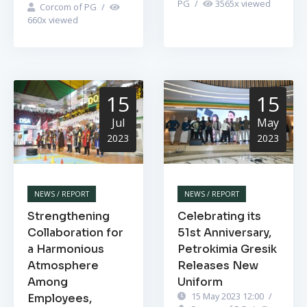
PG
/
3565
x viewed
Corcom of PG
/
660
x viewed
15
15
Jul
May
2023
2023
NEWS / REPORT
NEWS / REPORT
Strengthening
Celebrating its
Collaboration for
51st Anniversary,
a Harmonious
Petrokimia Gresik
Atmosphere
Releases New
Among
Uniform
15 May 2023 12:00
/
Employees,