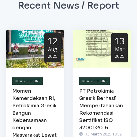
Recent News / Report
12
13
Aug
Mar
2025
2025
NEWS / REPORT
NEWS / REPORT
Momen
PT Petrokimia
Kemerdekaan RI,
Gresik Berhasil
Petrokimia Gresik
Mempertahankan
Bangun
Rekomendasi
Kebersamaan
Sertifikat ISO
dengan
37001:2016
13 March 2025 10:52
Masyarakat Lewat