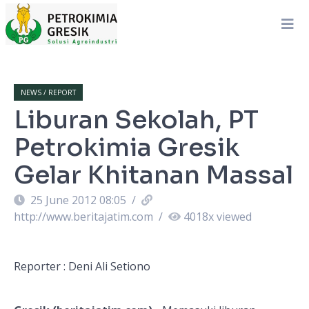
NEWS / REPORT
Liburan Sekolah, PT
Petrokimia Gresik
Gelar Khitanan Massal
25 June 2012 08:05
/
http://www.beritajatim.com
/
4018
x viewed
Reporter : Deni Ali Setiono