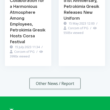
Collaboration for
51st Anniversary,
a Harmonious
Petrokimia Gresik
Atmosphere
Releases New
Among
Uniform
15 May 2023 12:00
/
Employees,
Corcom of PG
/
Petrokimia Gresik
5505
x viewed
Hosts Corsa
Festival
15 July 2023 11:34
/
Corcom of PG
/
3990
x viewed
Other News / Report