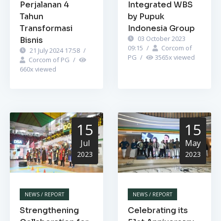
Perjalanan 4
Integrated WBS
Tahun
by Pupuk
Transformasi
Indonesia Group
03 October 2023
Bisnis
09:15
/
Corcom of
21 July 2024 17:58
/
PG
/
3565
x viewed
Corcom of PG
/
660
x viewed
15
15
Jul
May
2023
2023
NEWS / REPORT
NEWS / REPORT
Strengthening
Celebrating its