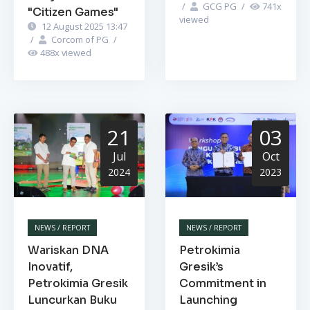
/
GCG PG
/
741
x
"Citizen Games"
viewed
12 August 2025 13:47
/
Corcom of PG
/
488
x viewed
21
03
Jul
Oct
2024
2023
NEWS / REPORT
NEWS / REPORT
Wariskan DNA
Petrokimia
Inovatif,
Gresik’s
Petrokimia Gresik
Commitment in
Luncurkan Buku
Launching