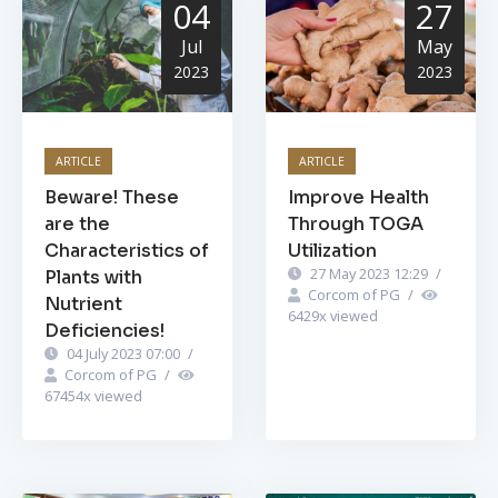
04
27
Jul
May
2023
2023
ARTICLE
ARTICLE
Beware! These
Improve Health
are the
Through TOGA
Characteristics of
Utilization
27 May 2023 12:29
/
Plants with
Corcom of PG
/
Nutrient
6429
x viewed
Deficiencies!
04 July 2023 07:00
/
Corcom of PG
/
67454
x viewed