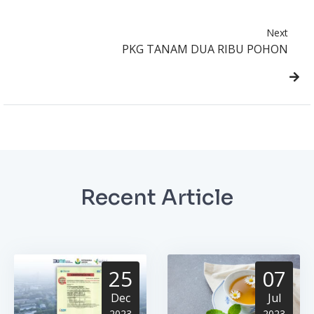
Next
PKG TANAM DUA RIBU POHON
Recent Article
25
07
Dec
Jul
2023
2023