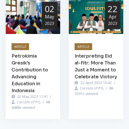
02
22
May
Apr
2023
2023
ARTICLE
ARTICLE
Petrokimia
Interpreting Eid
Gresik's
al-Fitr: More Than
Contribution to
Just a Moment to
Advancing
Celebrate Victory
22 April 2023 13:42
/
Education in
Corcom of PG
/
Indonesia
3291
x viewed
02 May 2023 11:41
/
Corcom of PG
/
4488
x viewed