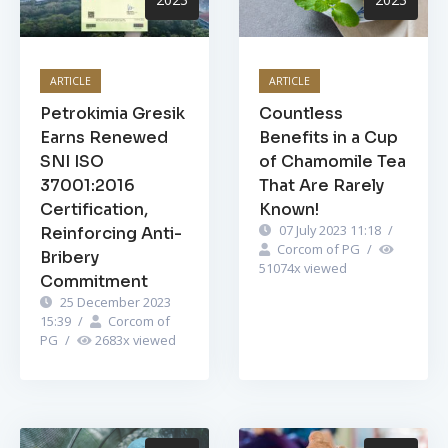
ARTICLE
ARTICLE
Petrokimia Gresik
Countless
Earns Renewed
Benefits in a Cup
SNI ISO
of Chamomile Tea
37001:2016
That Are Rarely
Certification,
Known!
07 July 2023 11:18
/
Reinforcing Anti-
Corcom of PG
/
Bribery
51074
x viewed
Commitment
25 December 2023
15:39
/
Corcom of
PG
/
2683
x viewed