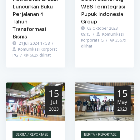
Luncurkan Buku
WBS Terintegrasi
Perjalanan 4
Pupuk Indonesia
Tahun
Group
03 Oktober 2023
Transformasi
09:15
/
Komunikasi
Bisnis
Korporat PG
/
3567
x
21 Juli 2024 17:58
/
dilihat
Komunikasi Korporat
PG
/
662
x dilihat
15
15
Jul
May
2023
2023
BERITA / REPORTASE
BERITA / REPORTASE