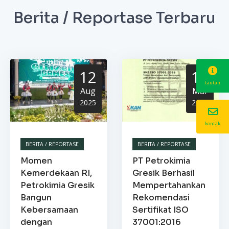
Berita / Reportase Terbaru
12
13
tautan
Aug
Mar
2025
2025
kontak
BERITA / REPORTASE
BERITA / REPORTASE
Momen
PT Petrokimia
Kemerdekaan RI,
Gresik Berhasil
Petrokimia Gresik
Mempertahankan
Bangun
Rekomendasi
Kebersamaan
Sertifikat ISO
dengan
37001:2016