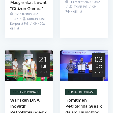
13 Maret 2025 10:52
Masyarakat Lewat
/
TKMR PG
/
"Citizen Games"
744
x dilihat
12 Agustus 2025
13:47
/
Komunikasi
Korporat PG
/
490
x
dilihat
21
03
Jul
Oct
2024
2023
BERITA / REPORTASE
BERITA / REPORTASE
Wariskan DNA
Komitmen
Inovatif,
Petrokimia Gresik
Petrokimia Gresik
dalam Launching