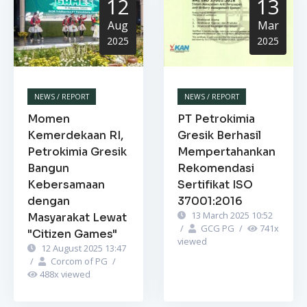
12
13
Aug
Mar
2025
2025
NEWS / REPORT
NEWS / REPORT
Momen
PT Petrokimia
Kemerdekaan RI,
Gresik Berhasil
Petrokimia Gresik
Mempertahankan
Bangun
Rekomendasi
Kebersamaan
Sertifikat ISO
dengan
37001:2016
13 March 2025 10:52
Masyarakat Lewat
/
GCG PG
/
741
x
"Citizen Games"
viewed
12 August 2025 13:47
/
Corcom of PG
/
488
x viewed