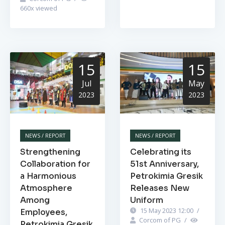
660
x viewed
15
15
Jul
May
2023
2023
NEWS / REPORT
NEWS / REPORT
Strengthening
Celebrating its
Collaboration for
51st Anniversary,
a Harmonious
Petrokimia Gresik
Atmosphere
Releases New
Among
Uniform
15 May 2023 12:00
/
Employees,
Corcom of PG
/
Petrokimia Gresik