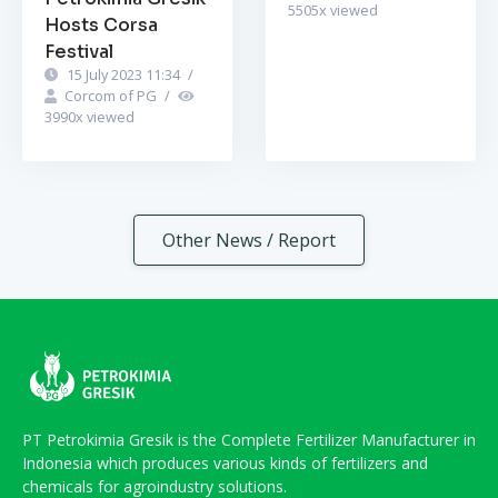
5505
x viewed
Hosts Corsa
Festival
15 July 2023 11:34
/
Corcom of PG
/
3990
x viewed
Other News / Report
PT Petrokimia Gresik is the Complete Fertilizer Manufacturer in
Indonesia which produces various kinds of fertilizers and
chemicals for agroindustry solutions.