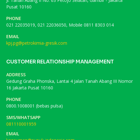
Jl. Tanah Abang II No. 63 Petojo Selatan, Gambir - Jakarta
Pusat 10160
PHONE
021 22035019, 021 22036050, Mobile 0811 8303 014
EMAIL
kpj.pg@petrokimia-gresik.com
CUSTOMER RELATIONSHIP MANAGEMENT
ADDRESS
Gedung Graha Phonska, Lantai 4 Jalan Tanah Abang III Nomor
16 Jakarta Pusat 10160
PHONE
0800.1008001 (bebas pulsa)
SMS/WHATSAPP
081110001959
EMAIL