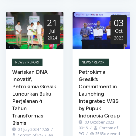
21
03
Jul
Oct
2024
2023
NEWS / REPORT
NEWS / REPORT
Wariskan DNA
Petrokimia
Inovatif,
Gresik’s
Petrokimia Gresik
Commitment in
Luncurkan Buku
Launching
Perjalanan 4
Integrated WBS
Tahun
by Pupuk
Transformasi
Indonesia Group
03 October 2023
Bisnis
09:15
/
Corcom of
21 July 2024 17:58
/
PG
/
3565
x viewed
Corcom of PG
/