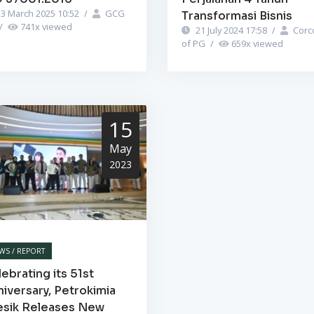
3 March 2025 10:52
/
GCG
Transformasi Bisnis
/
741
x viewed
21 July 2024 17:58
/
Corc
of PG
/
659
x viewed
15
May
2023
WS / REPORT
ebrating its 51st
iversary, Petrokimia
esik Releases New