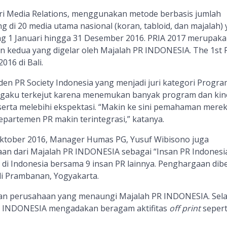
ri Media Relations, menggunakan metode berbasis jumlah
g di 20 media utama nasional (koran, tabloid, dan majalah)
jang 1 Januari hingga 31 Desember 2016. PRIA 2017 merupak
 kedua yang digelar oleh Majalah PR INDONESIA. The 1st 
016 di Bali.
en PR Society Indonesia yang menjadi juri kategori Progra
aku terkejut karena menemukan banyak program dan kin
erta melebihi ekspektasi. “Makin ke sini pemahaman mere
partemen PR makin terintegrasi,” katanya.
Oktober 2016, Manager Humas PG, Yusuf Wibisono juga
n dari Majalah PR INDONESIA sebagai “Insan PR Indonesi
di Indonesia bersama 9 insan PR lainnya. Penghargaan dib
i Prambanan, Yogyakarta.
 perusahaan yang menaungi Majalah PR INDONESIA. Sela
R INDONESIA mengadakan beragam aktifitas
off print
sepert