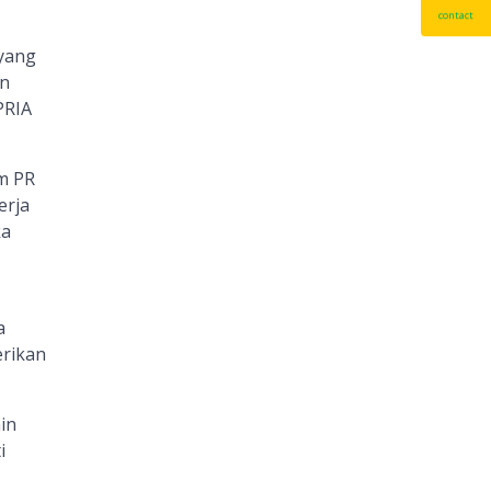
contact
 yang
an
PRIA
m PR
erja
ka
a
erikan
in
i