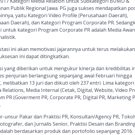
17 Kategori Media Relation untuk Subkategori BUMD &
an Publik Regional Jawa. PG juga sukses mendapatkan pos
ainnya, yaitu Kategori Video Profile (Perusahaan Daerah),
aan Daerah), dan Kategori Program Corporate PR. Sedang
i untuk kategori Program Corporate PR adalah Media Awar
alistik.
tasi ini akan memotivasi jajarannya untuk terus melakukan
ksesan ini dapat ditingkatkan.
 yang diberikan untuk mengukur kinerja dan kredibilitas i
es penjurian berlangsung sepanjang awal Februari hingga
melibatkan 13 juri dan diikuti oleh 237 entri. Lima kategori
elations, Media Internal (Cetak, Digital, Website, Video Pro
m PR (Goverment PR, Corporate PR, Digital PR, Marketing P
.
ur-unsur Pakar dan Praktisi PR, Konsultan/Agency PR, Toko
otografer, dan Jurnalis Senior, Praktisi Desain dan Branding
 adalah berdasarkan produk dan portofolio sepanjang 2016.