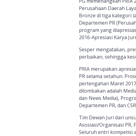
PG memenangkan PRIA 20
Perusahaan Daerah Layan
Bronze di tiga kategori l
Departemen PR (Perusah
program yang diapresias
2016-Apresiasi Karya Jurn
Sesper mengatakan, pres
perbaikan, sehingga kesu
PRIA merupakan apresiasi
PR selama setahun. Pros
pertengahan Maret 2017, 
dilombakan adalah Media R
dan News Media), Progra
Departemen PR, dan CSR
Tim Dewan Juri dari uns
Asosiasi/Organisasi PR, F
Seluruh entri kompetisi