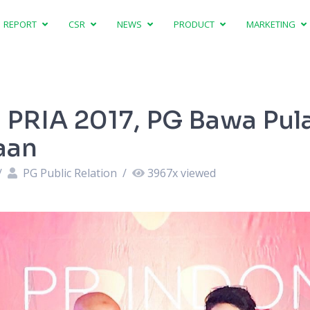
REPORT
CSR
NEWS
PRODUCT
MARKETING
 PRIA 2017, PG Bawa Pu
aan
/
PG Public Relation
/
3967
x viewed