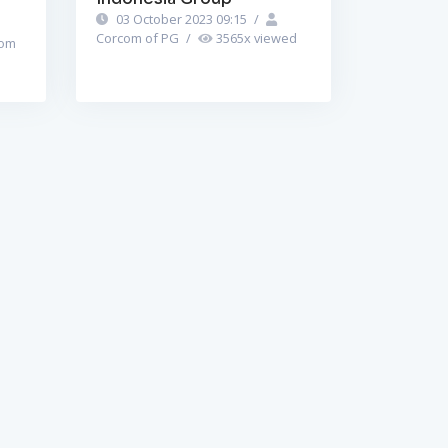
03 October 2023 09:15
/
Corcom of PG
/
3565
x viewed
om