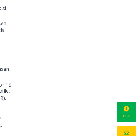
isi
kan
ds
nsan
 yang
file,
R),
links
h
.