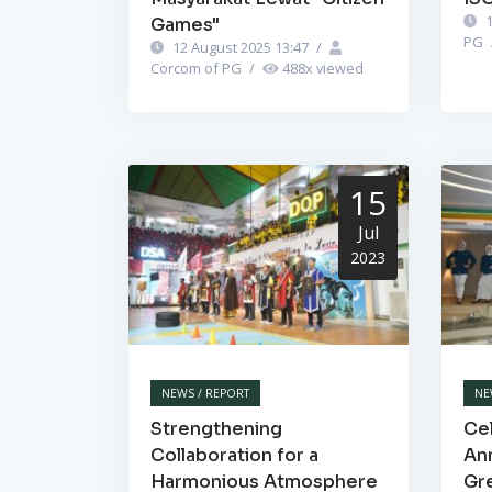
1
Games"
PG
12 August 2025 13:47
/
Corcom of PG
/
488
x viewed
15
Jul
2023
NEWS / REPORT
NE
Strengthening
Cel
Collaboration for a
Ann
Harmonious Atmosphere
Gr