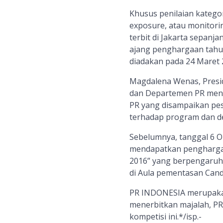
Khusus penilaian katego
exposure, atau monitorin
terbit di Jakarta sepan
ajang penghargaan tahun
diadakan pada 24 Maret 2
Magdalena Wenas, Presid
dan Departemen PR meng
PR yang disampaikan pes
terhadap program dan de
Sebelumnya, tanggal 6 
mendapatkan penghargaa
2016” yang berpengaruh 
di Aula pementasan Cand
PR INDONESIA merupakan
menerbitkan majalah, P
kompetisi ini.*/isp.-