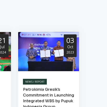
21
03
Jul
Oct
2024
2023
NEWS / REPORT
Petrokimia Gresik’s
Commitment in Launching
Integrated WBS by Pupuk
Indonesia Group