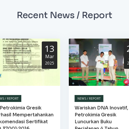
Recent News / Report
13
Mar
2025
WS / REPORT
NEWS / REPORT
Petrokimia Gresik
Wariskan DNA Inovatif,
rhasil Mempertahankan
Petrokimia Gresik
komendasi Sertifikat
Luncurkan Buku
O 37001:2016
Perjalanan 4 Tahun