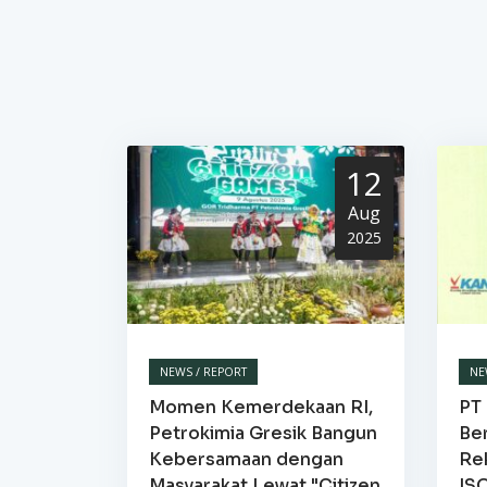
12
Aug
2025
NEWS / REPORT
NE
Momen Kemerdekaan RI,
PT 
Petrokimia Gresik Bangun
Be
Kebersamaan dengan
Re
Masyarakat Lewat "Citizen
IS