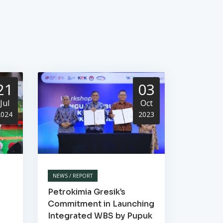
21
03
Jul
Oct
2024
2023
NEWS / REPORT
Petrokimia Gresik’s
Commitment in Launching
Integrated WBS by Pupuk