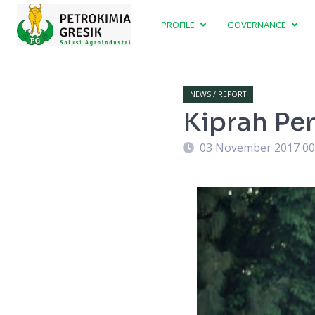
PROFILE
GOVERNANCE
NEWS / REPORT
Kiprah Pe
03 November 2017 00
 ke kanan) Agung Wahyunto (Ketua Umum
a (Ketua PAC).