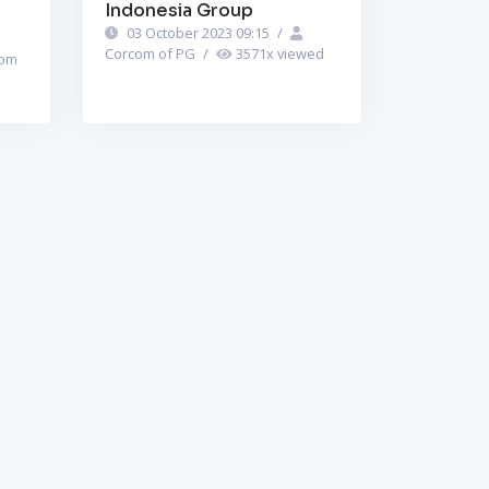
Indonesia Group
03 October 2023 09:15
/
Corcom of PG
/
3571
x viewed
om