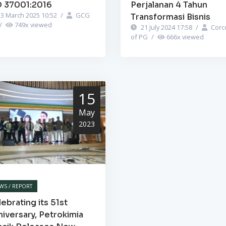
O 37001:2016
Perjalanan 4 Tahun
3 March 2025 10:52
/
GCG
Transformasi Bisnis
/
749
x viewed
21 July 2024 17:58
/
Corc
of PG
/
666
x viewed
15
May
2023
WS / REPORT
ebrating its 51st
iversary, Petrokimia