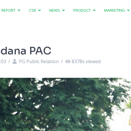
REPORT
CSR
NEWS
PRODUCT
MARKETING
rdana PAC
:03
/
PG Public Relation
/
8378
x viewed