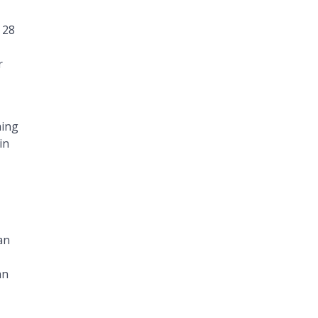
 28
r
aing
in
an
an