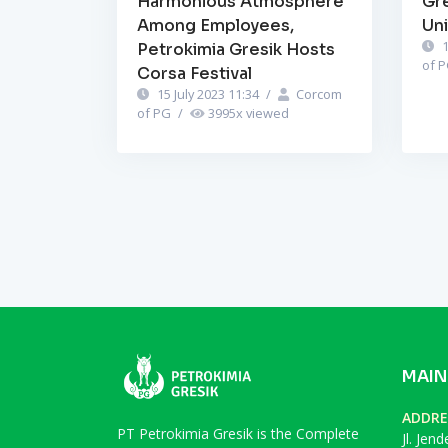
Harmonious Atmosphere
Gr
Among Employees,
Un
1
Petrokimia Gresik Hosts
of 
Corsa Festival
15 July 2023 11:34
/
Corcom
of PG
/
3995
x viewed
MAIN
ADDRE
PT Petrokimia Gresik is the Complete
Jl. Jen