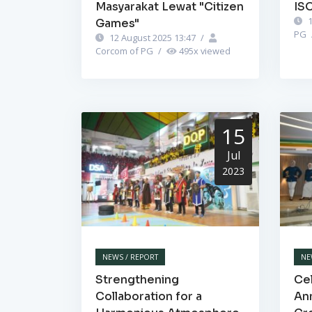
Masyarakat Lewat "Citizen
IS
1
Games"
PG
12 August 2025 13:47
/
Corcom of PG
/
495
x viewed
15
Jul
2023
NEWS / REPORT
NE
Strengthening
Cel
Collaboration for a
Ann