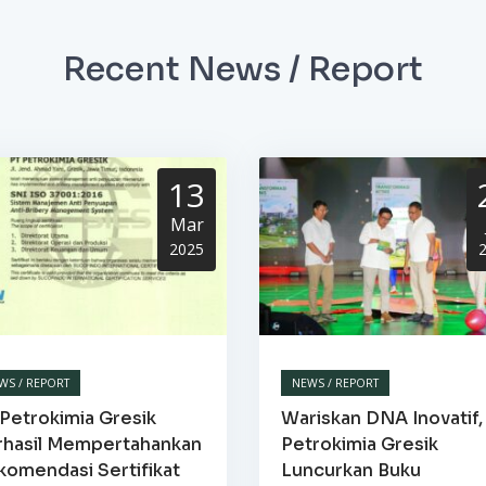
Recent News / Report
13
Mar
2025
WS / REPORT
NEWS / REPORT
Petrokimia Gresik
Wariskan DNA Inovatif,
rhasil Mempertahankan
Petrokimia Gresik
komendasi Sertifikat
Luncurkan Buku