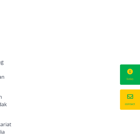
ng
an
links
h
dak
contact
ariat
ia