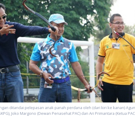
gan ditandai pelepasan anak panah perdana oleh (dari kiri ke kanan) Ag
SKPG), Joko Margono (Dewan Penasehat PAC) dan Ari Primantara (Ketua PAC)