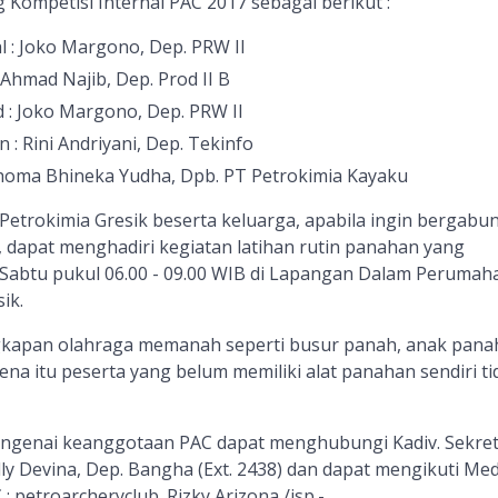
Kompetisi Internal PAC 2017 sebagai berikut :
l : Joko Margono, Dep. PRW II
Ahmad Najib, Dep. Prod II B
: Joko Margono, Dep. PRW II
: Rini Andriyani, Dep. Tekinfo
homa Bhineka Yudha, Dpb. PT Petrokimia Kayaku
Petrokimia Gresik beserta keluarga, apabila ingin bergabu
 dapat menghadiri kegiatan latihan rutin panahan yang
i Sabtu pukul 06.00 - 09.00 WIB di Lapangan Dalam Perumah
ik.
kapan olahraga memanah seperti busur panah, anak pana
rena itu peserta yang belum memiliki alat panahan sendiri ti
mengenai keanggotaan PAC dapat menghubungi Kadiv. Sekret
y Devina, Dep. Bangha (Ext. 2438) dan dapat mengikuti Med
 : petroarcheryclub. Rizky Arizona /isp.-