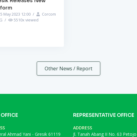
esik Releases New
iform
5 May 2023 12:00
/
Corcom
PG
/
5510
x viewed
Other News / Report
 OFFICE
REPRESENTATIVE OFFICE
SS
ADDRESS
deral Ahmad Yani - Gresik 61119
Jl. Tanah Abang II No. 63 Petojo