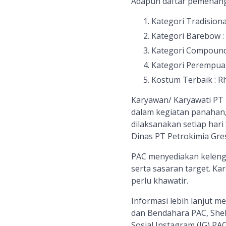
Adapun daftar pemenang 
Kategori Tradisiona
Kategori Barebow : 
Kategori Compound 
Kategori Perempuan 
Kostum Terbaik : R
Karyawan/ Karyawati PT 
dalam kegiatan panahan,
dilaksanakan setiap har
Dinas PT Petrokimia Gres
PAC menyediakan keleng
serta sasaran target. Ka
perlu khawatir.
Informasi lebih lanjut 
dan Bendahara PAC, Shell
Sosial Instagram (IG) PAC