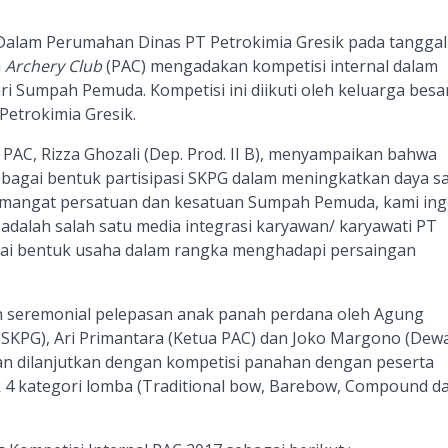
Dalam Perumahan Dinas PT Petrokimia Gresik pada tanggal
a
Archery Club
(PAC) mengadakan kompetisi internal dalam
i Sumpah Pemuda. Kompetisi ini diikuti oleh keluarga besa
Petrokimia Gresik.
 PAC, Rizza Ghozali (Dep. Prod. II B), menyampaikan bahwa
sebagai bentuk partisipasi SKPG dalam meningkatkan daya s
mangat persatuan dan kesatuan Sumpah Pemuda, kami ing
alah salah satu media integrasi karyawan/ karyawati PT
gai bentuk usaha dalam rangka menghadapi persaingan
n seremonial pelepasan anak panah perdana oleh Agung
KPG), Ari Primantara (Ketua PAC) dan Joko Margono (Dew
n dilanjutkan dengan kompetisi panahan dengan peserta
 4 kategori lomba (Traditional bow, Barebow, Compound d