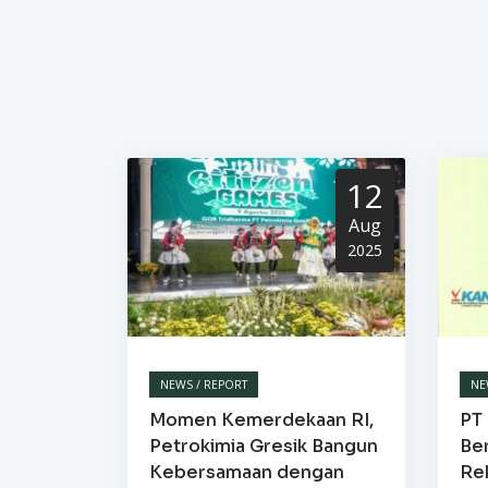
12
Aug
2025
NEWS / REPORT
NE
Momen Kemerdekaan RI,
PT 
Petrokimia Gresik Bangun
Be
Kebersamaan dengan
Re