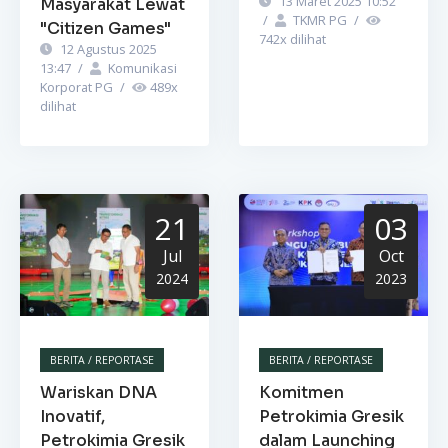
13 Maret 2025 10:52
Masyarakat Lewat
/
TKMR PG
/
"Citizen Games"
742
x dilihat
12 Agustus 2025
13:47
/
Komunikasi
Korporat PG
/
489
x
dilihat
21
03
Jul
Oct
2024
2023
BERITA / REPORTASE
BERITA / REPORTASE
Wariskan DNA
Komitmen
Inovatif,
Petrokimia Gresik
Petrokimia Gresik
dalam Launching