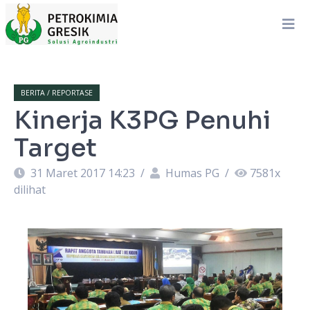
BERITA / REPORTASE
Kinerja K3PG Penuhi
Target
31 Maret 2017 14:23
/
Humas PG
/
7581
x
dilihat