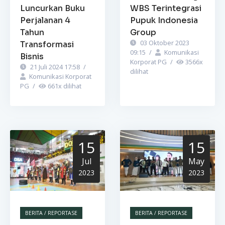
Luncurkan Buku
WBS Terintegrasi
Perjalanan 4
Pupuk Indonesia
Tahun
Group
03 Oktober 2023
Transformasi
09:15
/
Komunikasi
Bisnis
Korporat PG
/
3566
x
21 Juli 2024 17:58
/
dilihat
Komunikasi Korporat
PG
/
661
x dilihat
15
15
Jul
May
2023
2023
BERITA / REPORTASE
BERITA / REPORTASE