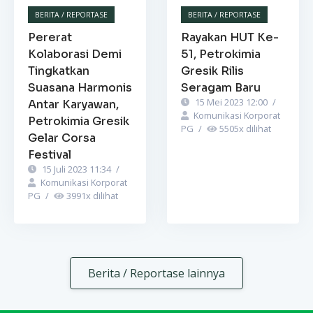
BERITA / REPORTASE
BERITA / REPORTASE
Pererat
Rayakan HUT Ke-
Kolaborasi Demi
51, Petrokimia
Tingkatkan
Gresik Rilis
Suasana Harmonis
Seragam Baru
15 Mei 2023 12:00
/
Antar Karyawan,
Komunikasi Korporat
Petrokimia Gresik
PG
/
5505
x dilihat
Gelar Corsa
Festival
15 Juli 2023 11:34
/
Komunikasi Korporat
PG
/
3991
x dilihat
Berita / Reportase lainnya