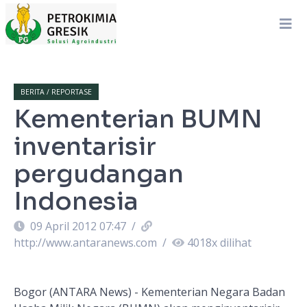
BERITA / REPORTASE
Kementerian BUMN
inventarisir
pergudangan
Indonesia
09 April 2012 07:47
/
http://www.antaranews.com
/
4018
x dilihat
Bogor (ANTARA News) - Kementerian Negara Badan