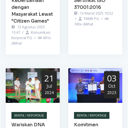
Kebersamaan
Sertifikat ISO
dengan
37001:2016
13 Maret 2025 10:52
Masyarakat Lewat
/
TKMR PG
/
"Citizen Games"
745
x dilihat
12 Agustus 2025
13:47
/
Komunikasi
Korporat PG
/
491
x
dilihat
21
03
Jul
Oct
2024
2023
BERITA / REPORTASE
BERITA / REPORTASE
Wariskan DNA
Komitmen