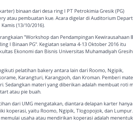
arter) binaan dari desa ring I PT Petrokimia Gresik (PG)
ery atau pembuatan kue. Acara digelar di Auditorium Depa
amis (13/10/2016).
n rangkaian "Workshop dan Pendampingan Kewirausahaan 
ng I Binaan PG". Kegiatan selama 4-13 Oktober 2016 itu
ultas Ekonomi dan Bisnis Universitas Muhamadiyah Gresih
ikuti pelatihan bakery antara lain dari Roomo, Ngipik,
orame, Karangturi, Karangpoh, dan Kroman. Pemberi mate
ri. Sedangkan materi yang diberikan adalah membuat roti m
tart atau pie buah.
atihan dari UMG mengatakan, diantara delapan karter hanya
ki koperasi, yaitu Roomo, Ngipik, Tlogopojok, dan Lumpur.
 memulai usaha atau mendirikan koperasi adalah menentu