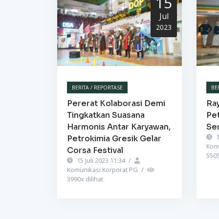
15
Jul
2023
BERITA / REPORTASE
BE
Pererat Kolaborasi Demi
Ra
Tingkatkan Suasana
Pet
Harmonis Antar Karyawan,
Se
1
Petrokimia Gresik Gelar
Kom
Corsa Festival
550
15 Juli 2023 11:34
/
Komunikasi Korporat PG
/
3990
x dilihat