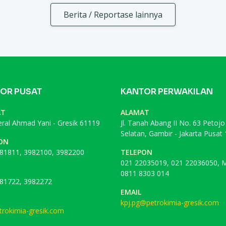
Berita / Reportase lainnya
OR PUSAT
KANTOR PERWAKILAN
AT
ALAMAT
deral Ahmad Yani - Gresik 61119
Jl. Tanah Abang II No. 63 Petojo
Selatan, Gambir - Jakarta Pusat
ON
81811, 3982100, 3982200
TELEPON
021 22035019, 021 22036050, M
0811 8303 014
81722, 3982272
EMAIL
kpj.pg@petrokimia-gresik.com
rokimia-gresik.com