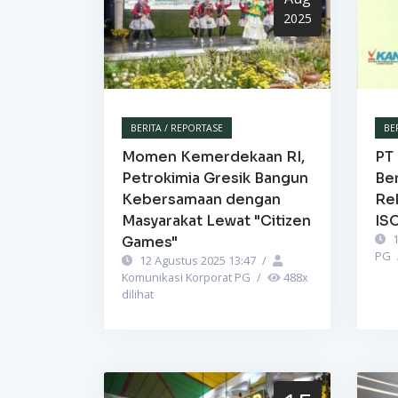
2025
BERITA / REPORTASE
BE
Momen Kemerdekaan RI,
PT 
Petrokimia Gresik Bangun
Be
Kebersamaan dengan
Re
Masyarakat Lewat "Citizen
IS
1
Games"
PG
12 Agustus 2025 13:47
/
Komunikasi Korporat PG
/
488
x
dilihat