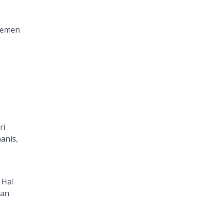
rtemen
8
ri
anis,
 Hal
kan