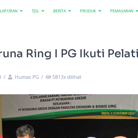
LAPORAN
TJSL
BERITA
PRODUK
PEMASARAN
una Ring I PG Ikuti Pelat
0
/
Humas PG
/
5813
x dilihat