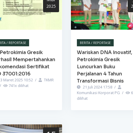
2025
RITA / REPORTASE
BERITA / REPORTASE
Petrokimia Gresik
Wariskan DNA Inovatif,
rhasil Mempertahankan
Petrokimia Gresik
komendasi Sertifikat
Luncurkan Buku
O 37001:2016
Perjalanan 4 Tahun
3 Maret 2025 10:52
/
TKMR
Transformasi Bisnis
/
741
x dilihat
21 Juli 2024 17:58
/
Komunikasi Korporat PG
/
6
dilihat