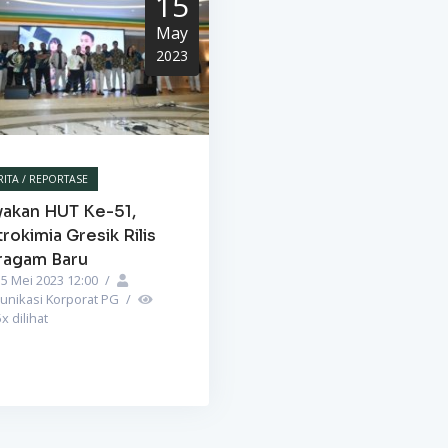
15
May
2023
RITA / REPORTASE
yakan HUT Ke-51,
rokimia Gresik Rilis
ragam Baru
5 Mei 2023 12:00
/
unikasi Korporat PG
/
5
x dilihat