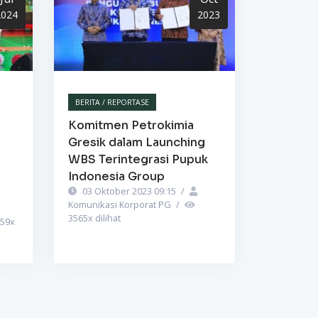
2024
2023
BERITA / REPORTASE
Komitmen Petrokimia
Gresik dalam Launching
WBS Terintegrasi Pupuk
Indonesia Group
03 Oktober 2023 09:15
/
Komunikasi Korporat PG
/
3565
x dilihat
59
x