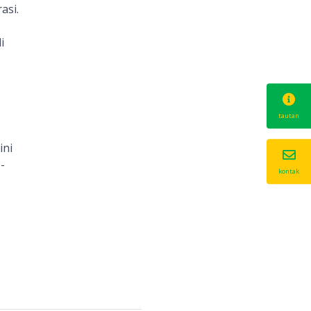
asi.
.
i
tautan
ini
-
kontak