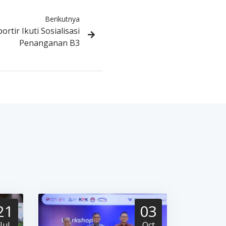
Berikutnya
rtir Ikuti Sosialisasi
Penanganan B3
21
03
Jul
Oct