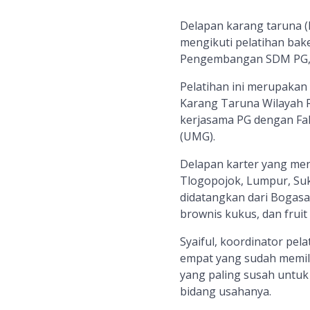
Delapan karang taruna (k
mengikuti pelatihan bak
Pengembangan SDM PG, K
Pelatihan ini merupaka
Karang Taruna Wilayah Ri
kerjasama PG dengan Fak
(UMG).
Delapan karter yang meng
Tlogopojok, Lumpur, Suk
didatangkan dari Bogasa
brownis kukus, dan fruit 
Syaiful, koordinator pel
empat yang sudah memili
yang paling susah untuk
bidang usahanya.