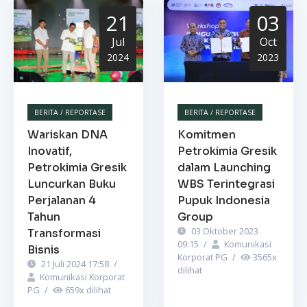
21
03
Jul
Oct
2024
2023
BERITA / REPORTASE
BERITA / REPORTASE
Wariskan DNA
Komitmen
Inovatif,
Petrokimia Gresik
Petrokimia Gresik
dalam Launching
Luncurkan Buku
WBS Terintegrasi
Perjalanan 4
Pupuk Indonesia
Tahun
Group
03 Oktober 2023
Transformasi
09:15
/
Komunikasi
Bisnis
Korporat PG
/
3565
x
21 Juli 2024 17:58
/
dilihat
Komunikasi Korporat
PG
/
659
x dilihat