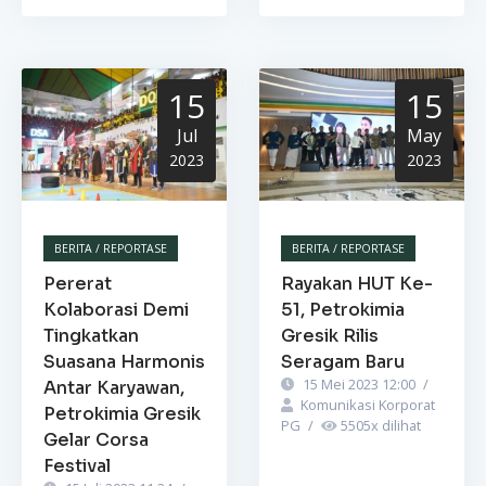
15
15
Jul
May
2023
2023
BERITA / REPORTASE
BERITA / REPORTASE
Pererat
Rayakan HUT Ke-
Kolaborasi Demi
51, Petrokimia
Tingkatkan
Gresik Rilis
Suasana Harmonis
Seragam Baru
15 Mei 2023 12:00
/
Antar Karyawan,
Komunikasi Korporat
Petrokimia Gresik
PG
/
5505
x dilihat
Gelar Corsa
Festival