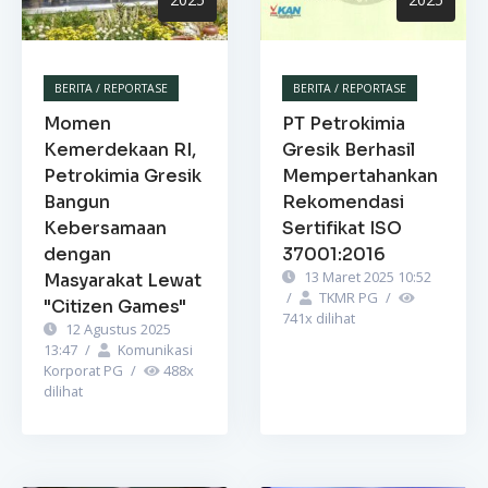
BERITA / REPORTASE
BERITA / REPORTASE
Momen
PT Petrokimia
Kemerdekaan RI,
Gresik Berhasil
Petrokimia Gresik
Mempertahankan
Bangun
Rekomendasi
Kebersamaan
Sertifikat ISO
dengan
37001:2016
13 Maret 2025 10:52
Masyarakat Lewat
/
TKMR PG
/
"Citizen Games"
741
x dilihat
12 Agustus 2025
13:47
/
Komunikasi
Korporat PG
/
488
x
dilihat