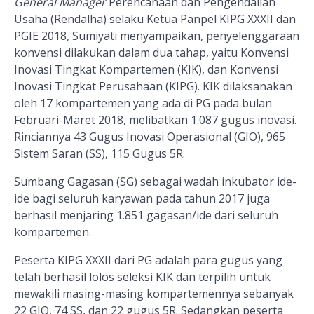
General Manager
Perencanaan dan Pengendalian
Usaha (Rendalha) selaku Ketua Panpel KIPG XXXII dan
PGIE 2018, Sumiyati menyampaikan, penyelenggaraan
konvensi dilakukan dalam dua tahap, yaitu Konvensi
Inovasi Tingkat Kompartemen (KIK), dan Konvensi
Inovasi Tingkat Perusahaan (KIPG). KIK dilaksanakan
oleh 17 kompartemen yang ada di PG pada bulan
Februari-Maret 2018, melibatkan 1.087 gugus inovasi.
Rinciannya 43 Gugus Inovasi Operasional (GIO), 965
Sistem Saran (SS), 115 Gugus 5R.
Sumbang Gagasan (SG) sebagai wadah inkubator ide-
ide bagi seluruh karyawan pada tahun 2017 juga
berhasil menjaring 1.851 gagasan/ide dari seluruh
kompartemen.
Peserta KIPG XXXII dari PG adalah para gugus yang
telah berhasil lolos seleksi KIK dan terpilih untuk
mewakili masing-masing kompartemennya sebanyak
22 GIO, 74 SS, dan 22 gugus 5R. Sedangkan peserta