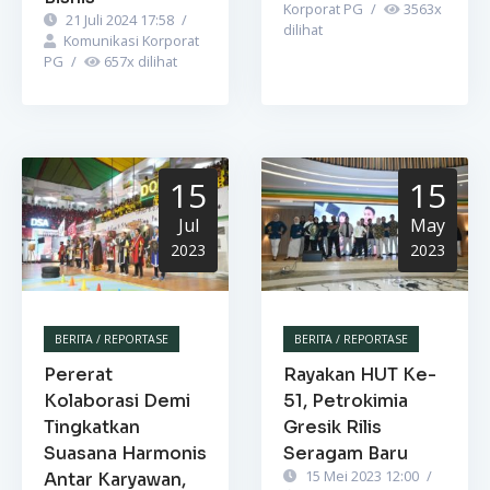
Korporat PG
/
3563
x
21 Juli 2024 17:58
/
dilihat
Komunikasi Korporat
PG
/
657
x dilihat
15
15
Jul
May
2023
2023
BERITA / REPORTASE
BERITA / REPORTASE
Pererat
Rayakan HUT Ke-
Kolaborasi Demi
51, Petrokimia
Tingkatkan
Gresik Rilis
Suasana Harmonis
Seragam Baru
15 Mei 2023 12:00
/
Antar Karyawan,