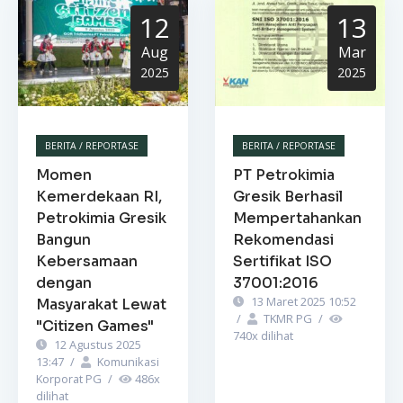
12
13
Aug
Mar
2025
2025
BERITA / REPORTASE
BERITA / REPORTASE
Momen
PT Petrokimia
Kemerdekaan RI,
Gresik Berhasil
Petrokimia Gresik
Mempertahankan
Bangun
Rekomendasi
Kebersamaan
Sertifikat ISO
dengan
37001:2016
13 Maret 2025 10:52
Masyarakat Lewat
/
TKMR PG
/
"Citizen Games"
740
x dilihat
12 Agustus 2025
13:47
/
Komunikasi
Korporat PG
/
486
x
dilihat