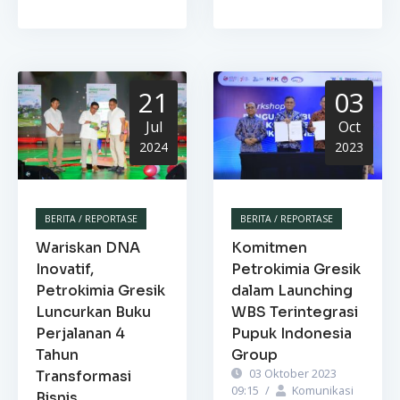
21
03
Jul
Oct
2024
2023
BERITA / REPORTASE
BERITA / REPORTASE
Wariskan DNA
Komitmen
Inovatif,
Petrokimia Gresik
Petrokimia Gresik
dalam Launching
Luncurkan Buku
WBS Terintegrasi
Perjalanan 4
Pupuk Indonesia
Tahun
Group
03 Oktober 2023
Transformasi
09:15
/
Komunikasi
Bisnis