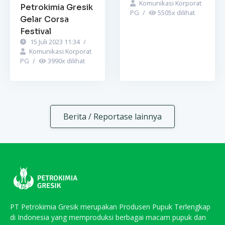
Komunikasi Korporat
Petrokimia Gresik
PG
/
5505
x dilihat
Gelar Corsa
Festival
15 Juli 2023 11:34
/
Komunikasi Korporat
PG
/
3990
x dilihat
Berita / Reportase lainnya
PT Petrokimia Gresik merupakan Produsen Pupuk Terlengkap
di Indonesia yang memproduksi berbagai macam pupuk dan