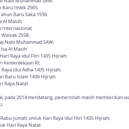
ulid Nabi Muhammad SAW;
n Baru Imlek 2565;
 Tahun Baru Saka 1936;
a Al Masih;
 Internasional;
a Waisak 2558;
i'raj Nabi Muhammad SAW;
Isa Al Masih’
Hari Raya Idul Fitri 1435 Hijriah;
ri Kemerdekaan RI;
 Raya Idul Adha 1435 Hijriah;
n Baru Islam 1436 Hijriah;
i Raya Natal;
nal, pada 2014 mendatang, pemerintah masih memberikan w
u:
(Rabu-Jumat) untuk Hari Raya Idul Fitri 1435 Hijriah;
uk Hari Raya Natal.