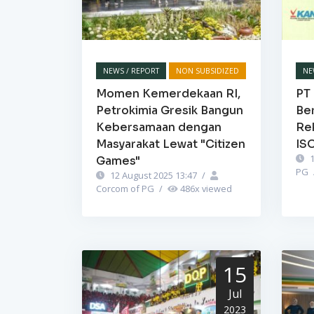
NEWS / REPORT
NON SUBSIDIZED
NE
Momen Kemerdekaan RI,
PT 
Petrokimia Gresik Bangun
Be
Kebersamaan dengan
Re
Masyarakat Lewat "Citizen
IS
1
Games"
PG
12 August 2025 13:47
/
Corcom of PG
/
486
x viewed
15
Jul
2023