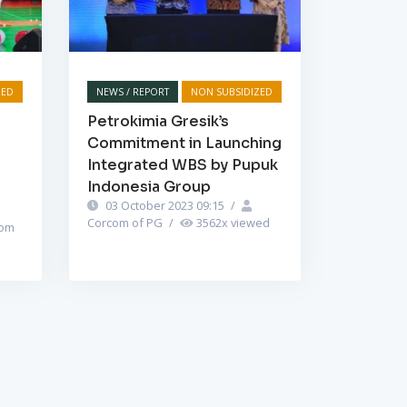
ZED
NEWS / REPORT
NON SUBSIDIZED
Petrokimia Gresik’s
Commitment in Launching
Integrated WBS by Pupuk
Indonesia Group
03 October 2023 09:15
/
Corcom of PG
/
3562
x viewed
om