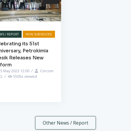
WS / REPORT
NON SUBSIDIZED
ebrating its 51st
iversary, Petrokimia
esik Releases New
iform
5 May 2023 12:00
/
Corcom
PG
/
5505
x viewed
Other News / Report