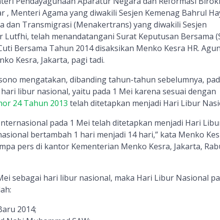
nteri Pendayagunaan Aparatur Negara dan Reformasi Birok
 , Menteri Agama yang diwakili Sesjen Kemenag Bahrul Ha
a dan Transmigrasi (Menakertrans) yang diwakili Sesjen
 Lutfhi, telah menandatangani Surat Keputusan Bersama (
 Cuti Bersama Tahun 2014 disaksikan Menko Kesra HR. Agu
ko Kesra, Jakarta, pagi tadi.
ono mengatakan, dibanding tahun-tahun sebelumnya, pa
ari libur nasional, yaitu pada 1 Mei karena sesuai dengan
mor 24 Tahun 2013
telah ditetapkan menjadi Hari Libur Nasi
Internasional pada 1 Mei telah ditetapkan menjadi Hari Libu
r nasional bertambah 1 hari menjadi 14 hari,” kata Menko Kes
pa pers di kantor Kementerian Menko Kesra, Jakarta, Rab
 sebagai hari libur nasional, maka Hari Libur Nasional p
ah:
Baru 2014;