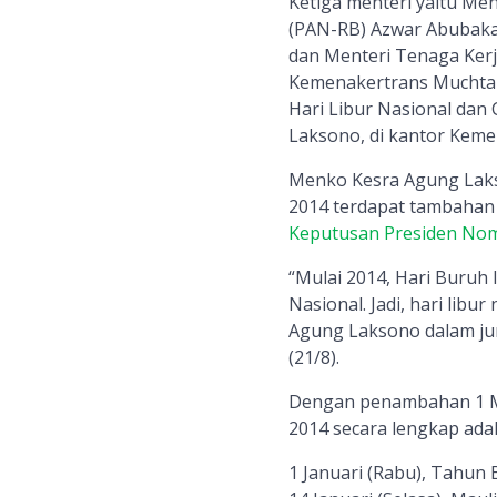
Ketiga menteri yaitu Me
(PAN-RB) Azwar Abubakar
dan Menteri Tenaga Kerj
Kemenakertrans Muchtar
Hari Libur Nasional dan
Laksono, di kantor Kemen
Menko Kesra Agung Laks
2014 terdapat tambahan h
Keputusan Presiden No
“Mulai 2014, Hari Buruh 
Nasional. Jadi, hari libu
Agung Laksono dalam jum
(21/8).
Dengan penambahan 1 Mei
2014 secara lengkap adal
1 Januari (Rabu), Tahun 