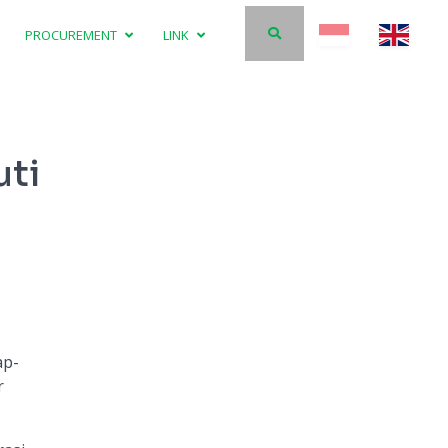
PROCUREMENT
LINK
uti
ap-
r