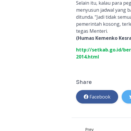
Selain itu, kalau para p
menyusun jadwal yang ba
ditunda. “Jadi tidak sem
pemerintah kosong, terl
tegas Menteri.
(Humas Kemenko Kesra
http://setkab.go.id/ber
2014.html
Share
Facebook
Prev