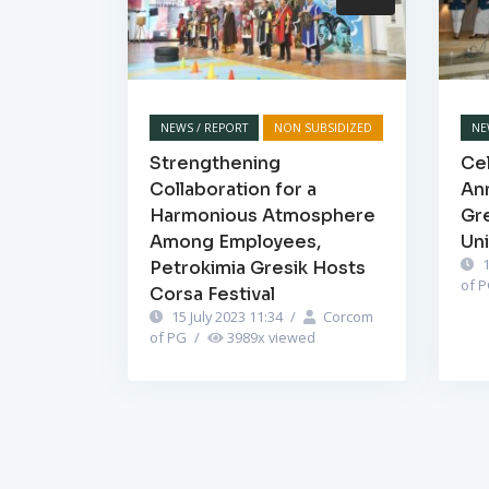
NEWS / REPORT
NON SUBSIDIZED
NE
Strengthening
Cel
Collaboration for a
Ann
Harmonious Atmosphere
Gr
Among Employees,
Un
1
Petrokimia Gresik Hosts
of 
Corsa Festival
15 July 2023 11:34
/
Corcom
of PG
/
3989
x viewed