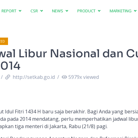
REPORT
CSR
NEWS
PRODUCT
MARKETING
ZED
wal Libur Nasional dan C
2014
/
http://setkab.go.id
/
5979
x viewed
Idul Fitri 1434 H baru saja berakhir. Bagi Anda yang bersi
da pada 2014 mendatang, perlu memperhatikan jadwal libu
apkan tiga menteri di Jakarta, Rabu (21/8) pagi.