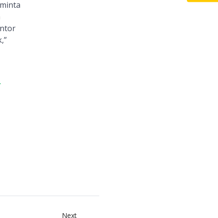
iminta
a
antor
,”
-
Next