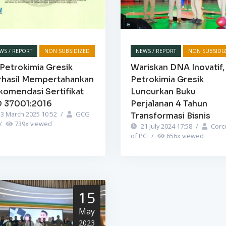
WS / REPORT
NON SUBSIDIZED
NEWS / REPORT
NON SUBSIDI
Petrokimia Gresik
Wariskan DNA Inovatif,
rhasil Mempertahankan
Petrokimia Gresik
komendasi Sertifikat
Luncurkan Buku
O 37001:2016
Perjalanan 4 Tahun
3 March 2025 10:52
/
GCG
Transformasi Bisnis
/
739
x viewed
21 July 2024 17:58
/
Corc
of PG
/
656
x viewed
15
May
2023