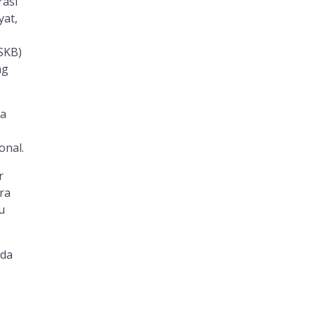
rasi
yat,
SKB)
ng
da
onal.
r
ra
u
ada