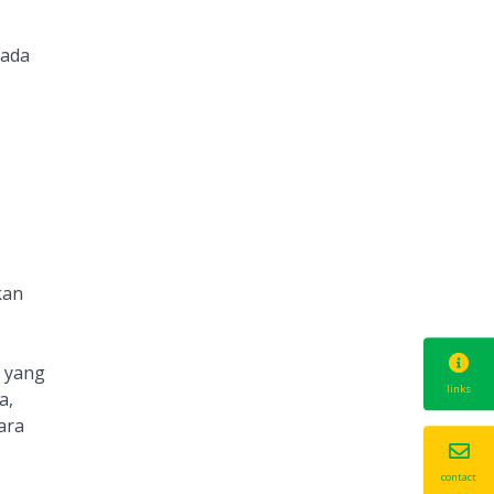
pada
kan
r yang
links
a,
ara
contact