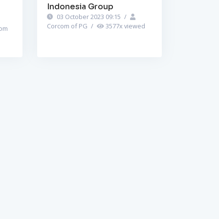
Indonesia Group
03 October 2023 09:15
/
Corcom of PG
/
3577
x viewed
om