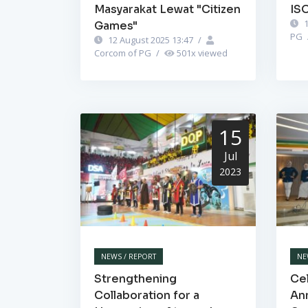
Masyarakat Lewat "Citizen
IS
1
Games"
PG
12 August 2025 13:47
/
Corcom of PG
/
501
x viewed
15
Jul
2023
NEWS / REPORT
NE
Strengthening
Cel
Collaboration for a
Ann