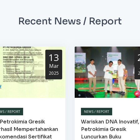
Recent News / Report
13
Mar
2025
WS / REPORT
NEWS / REPORT
Petrokimia Gresik
Wariskan DNA Inovatif,
rhasil Mempertahankan
Petrokimia Gresik
komendasi Sertifikat
Luncurkan Buku