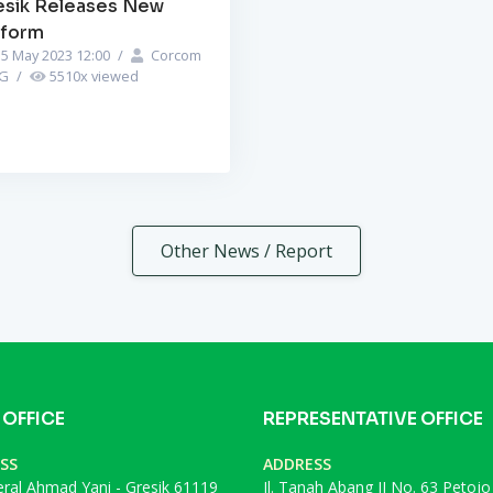
esik Releases New
iform
5 May 2023 12:00
/
Corcom
PG
/
5510
x viewed
Other News / Report
 OFFICE
REPRESENTATIVE OFFICE
SS
ADDRESS
deral Ahmad Yani - Gresik 61119
Jl. Tanah Abang II No. 63 Petojo