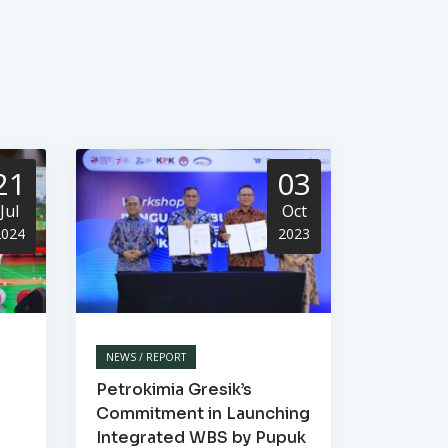
21
03
Jul
Oct
2024
2023
NEWS / REPORT
Petrokimia Gresik’s
Commitment in Launching
Integrated WBS by Pupuk