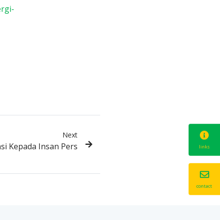
rgi-
Next
si Kepada Insan Pers
links
contact