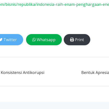
.com/bisnis/republika/indonesia-raih-enam-penghargaan-ene
Twitter
Whatsapp
Print
onsistensi Antikorupsi
Bentuk Apresia