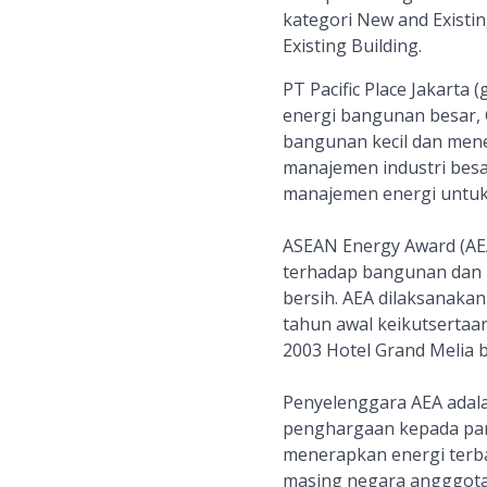
kategori New and Existi
Existing Building.
PT Pacific Place Jakart
energi bangunan besar
bangunan kecil dan men
manajemen industri bes
manajemen energi untuk 
ASEAN Energy Award (AE
terhadap bangunan dan i
bersih. AEA dilaksanakan
tahun awal keikutsertaa
2003 Hotel Grand Melia 
Penyelenggara AEA adal
penghargaan kepada para
menerapkan energi terba
masing negara angggot