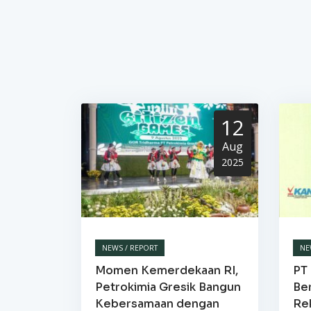
12
Aug
2025
NEWS / REPORT
NE
Momen Kemerdekaan RI,
PT 
Petrokimia Gresik Bangun
Be
Kebersamaan dengan
Re