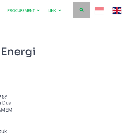
PROCUREMENT
LINK
 Energi
rgy
a Dua
r AMEM
tuk