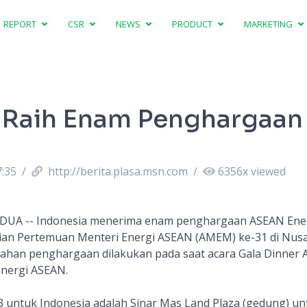
REPORT
CSR
NEWS
PRODUCT
MARKETING
 Raih Enam Penghargaan
7:35
/
http://berita.plasa.msn.com
/
6356
x viewed
 DUA -- Indonesia menerima enam penghargaan ASEAN Ene
ian Pertemuan Menteri Energi ASEAN (AMEM) ke-31 di Nus
yerahan penghargaan dilakukan pada saat acara Gala Dinne
Energi ASEAN.
untuk Indonesia adalah Sinar Mas Land Plaza (gedung) un