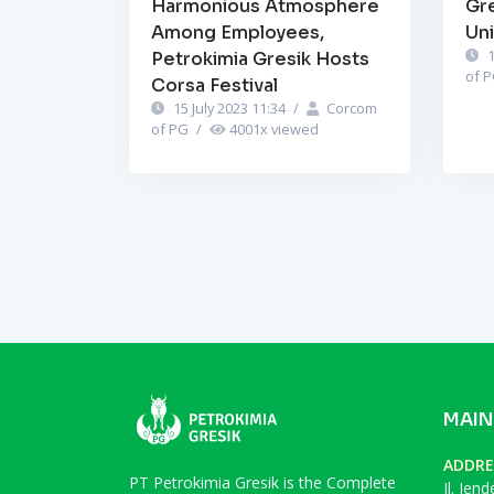
Harmonious Atmosphere
Gr
Among Employees,
Un
1
Petrokimia Gresik Hosts
of 
Corsa Festival
15 July 2023 11:34
/
Corcom
of PG
/
4001
x viewed
MAIN
ADDRE
PT Petrokimia Gresik is the Complete
Jl. Jen