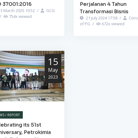
O 37001:2016
Perjalanan 4 Tahun
3 March 2025 10:52
/
GCG
Transformasi Bisnis
/
754
x viewed
21 July 2024 17:58
/
Corc
of PG
/
672
x viewed
15
May
2023
WS / REPORT
ebrating its 51st
iversary, Petrokimia