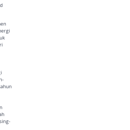
d
men
ergi
uk
ri
i
n-
tahun
n
ah
sing-