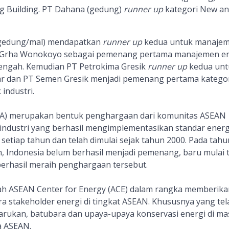
ng Building. PT Dahana (gedung)
runner up
kategori New an
a (gedung/mal) mendapatkan
runner up
kedua untuk manaje
, Grha Wonokoyo sebagai pemenang pertama manajemen en
engah. Kemudian PT Petrokima Gresik
runner up
kedua unt
ar dan PT Semen Gresik menjadi pemenang pertama katego
industri.
A) merupakan bentuk penghargaan dari komunitas ASEAN
ndustri yang berhasil mengimplementasikan standar energ
 setiap tahun dan telah dimulai sejak tahun 2000. Pada tahu
n, Indonesia belum berhasil menjadi pemenang, baru mulai 
berhasil meraih penghargaan tersebut.
ah ASEAN Center for Energy (ACE) dalam rangka memberika
 stakeholder energi di tingkat ASEAN. Khususnya yang tel
rukan, batubara dan upaya-upaya konservasi energi di ma
a ASEAN.