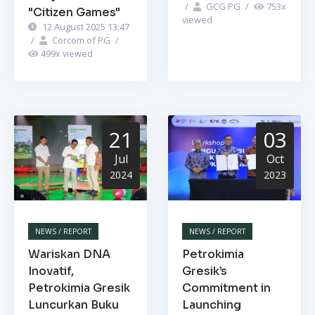
/
GCG PG
/
753
x
"Citizen Games"
viewed
12 August 2025 13:47
/
Corcom of PG
/
499
x viewed
21
03
Jul
Oct
2024
2023
NEWS / REPORT
NEWS / REPORT
Wariskan DNA
Petrokimia
Inovatif,
Gresik’s
Petrokimia Gresik
Commitment in
Luncurkan Buku
Launching