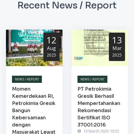
Recent News / Report
12
13
Aug
Mar
2025
2025
NEWS / REPORT
NEWS / REPORT
Momen
PT Petrokimia
Kemerdekaan RI,
Gresik Berhasil
Petrokimia Gresik
Mempertahankan
Bangun
Rekomendasi
Kebersamaan
Sertifikat ISO
dengan
37001:2016
13 March 2025 10:52
Masyarakat Lewat