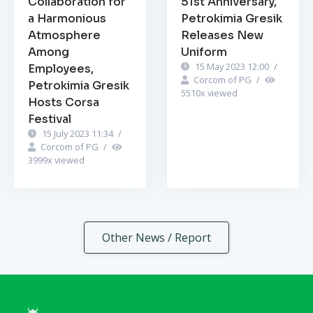
Collaboration for
51st Anniversary,
a Harmonious
Petrokimia Gresik
Atmosphere
Releases New
Among
Uniform
15 May 2023 12:00
/
Employees,
Corcom of PG
/
Petrokimia Gresik
5510
x viewed
Hosts Corsa
Festival
15 July 2023 11:34
/
Corcom of PG
/
3999
x viewed
Other News / Report