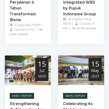
Perjalanan 4
Integrated WBS
Tahun
by Pupuk
Transformasi
Indonesia Group
03 October 2023
Bisnis
09:15
/
Corcom of
21 July 2024 17:58
/
PG
/
3575
x viewed
Corcom of PG
/
670
x viewed
15
15
Jul
May
2023
2023
NEWS / REPORT
NEWS / REPORT
Strengthening
Celebrating its