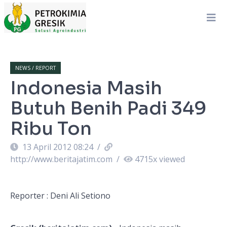
NEWS / REPORT
Indonesia Masih
Butuh Benih Padi 349
Ribu Ton
13 April 2012 08:24
/
http://www.beritajatim.com
/
4715
x viewed
Reporter : Deni Ali Setiono