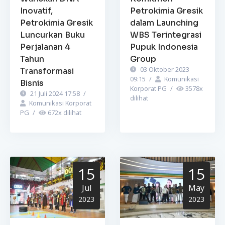
Inovatif,
Petrokimia Gresik
Petrokimia Gresik
dalam Launching
Luncurkan Buku
WBS Terintegrasi
Perjalanan 4
Pupuk Indonesia
Tahun
Group
03 Oktober 2023
Transformasi
09:15
/
Komunikasi
Bisnis
Korporat PG
/
3578
x
21 Juli 2024 17:58
/
dilihat
Komunikasi Korporat
PG
/
672
x dilihat
15
15
Jul
May
2023
2023