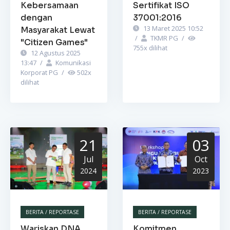
Kebersamaan
Sertifikat ISO
dengan
37001:2016
13 Maret 2025 10:52
Masyarakat Lewat
/
TKMR PG
/
"Citizen Games"
755
x dilihat
12 Agustus 2025
13:47
/
Komunikasi
Korporat PG
/
502
x
dilihat
21
03
Jul
Oct
2024
2023
BERITA / REPORTASE
BERITA / REPORTASE
Wariskan DNA
Komitmen