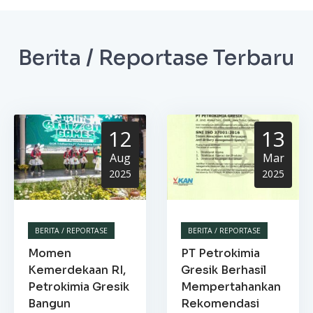
Berita / Reportase Terbaru
12
13
Aug
Mar
2025
2025
BERITA / REPORTASE
BERITA / REPORTASE
Momen
PT Petrokimia
Kemerdekaan RI,
Gresik Berhasil
Petrokimia Gresik
Mempertahankan
Bangun
Rekomendasi