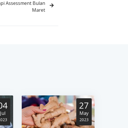
api Assessment Bulan
Maret
04
27
Jul
May
2023
2023