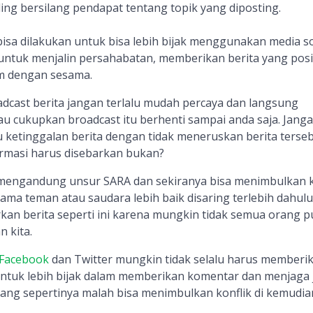
ling bersilang pendapat tentang topik yang diposting.
isa dilakukan untuk bisa lebih bijak menggunakan media so
 untuk menjalin persahabatan, memberikan berita yang posit
im dengan sesama.
adcast berita jangan terlalu mudah percaya dan langsung
au cukupkan broadcast itu berhenti sampai anda saja. Jang
 ketinggalan berita dengan tidak meneruskan berita terseb
rmasi harus disebarkan bukan?
 mengandung unsur SARA dan sekiranya bisa menimbulkan k
ma teman atau saudara lebih baik disaring terlebih dahulu
kan berita seperti ini karena mungkin tidak semua orang 
 kita.
Facebook
dan Twitter mungkin tidak selalu harus memberi
 untuk lebih bijak dalam memberikan komentar dan menjaga j
ang sepertinya malah bisa menimbulkan konflik di kemudian