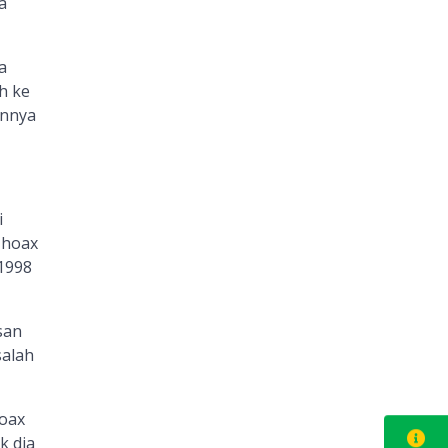
a
a
h ke
annya
i
 hoax
1998
san
salah
hoax
k dia