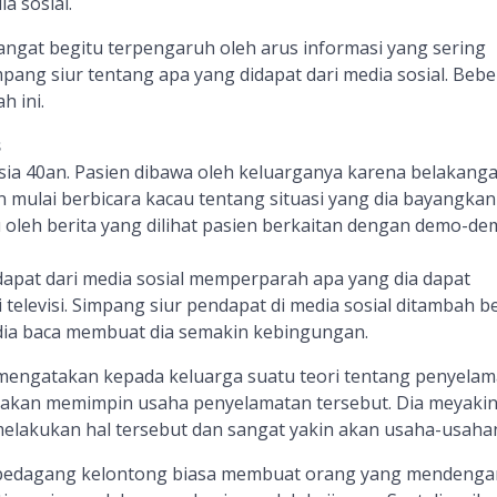
a sosial.
angat begitu terpengaruh oleh arus informasi yang sering
ng siur tentang apa yang didapat dari media sosial. Beb
h ini.
s
 usia 40an. Pasien dibawa oleh keluarganya karena belakanga
mulai berbicara kacau tentang situasi yang dia bayangkan
icu oleh berita yang dilihat pasien berkaitan dengan demo-d
dapat dari media sosial memperparah apa yang dia dapat
 televisi. Simpang siur pendapat di media sosial ditambah be
 dia baca membuat dia semakin kebingungan.
 mengatakan kepada keluarga suatu teori tentang penyela
 akan memimpin usaha penyelamatan tersebut. Dia meyakin
lakukan hal tersebut dan sangat yakin akan usaha-usaha
 pedagang kelontong biasa membuat orang yang mendenga