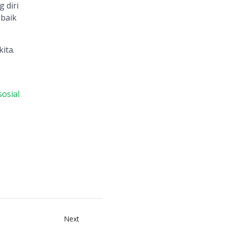
 diri
 baik
ita.
osial
Next