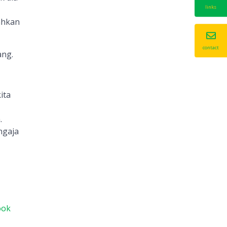
links
ahkan
contact
ang.
ita
.
ngaja
ook