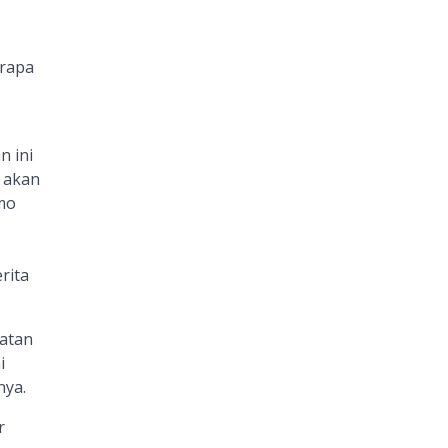
erapa
n ini
 akan
emo
rita
matan
i
nya.
r