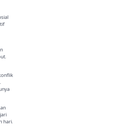
sial
if
an
ut.
onflik
.
punya
kan
ari
 hari.