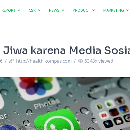
REPORT
CSR
NEWS
PRODUCT
MARKETING
Jiwa karena Media Sosi
56
/
http://health.kompas.com
/
6343
x viewed