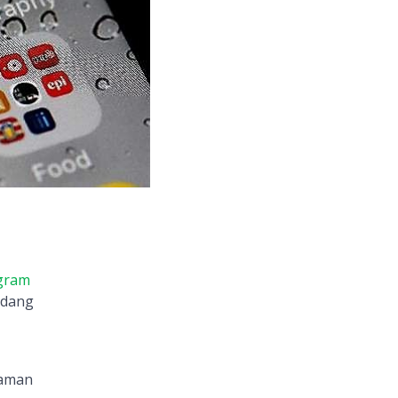
gram
adang
yaman