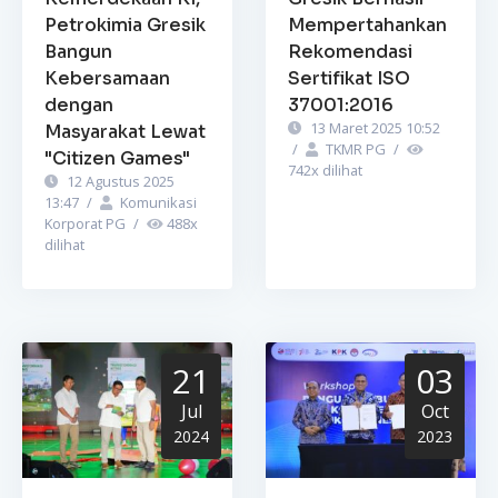
Petrokimia Gresik
Mempertahankan
Bangun
Rekomendasi
Kebersamaan
Sertifikat ISO
dengan
37001:2016
13 Maret 2025 10:52
Masyarakat Lewat
/
TKMR PG
/
"Citizen Games"
742
x dilihat
12 Agustus 2025
13:47
/
Komunikasi
Korporat PG
/
488
x
dilihat
21
03
Jul
Oct
2024
2023