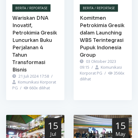
BERITA / REPORTASE
BERITA / REPORTASE
Wariskan DNA
Komitmen
Inovatif,
Petrokimia Gresik
Petrokimia Gresik
dalam Launching
Luncurkan Buku
WBS Terintegrasi
Perjalanan 4
Pupuk Indonesia
Tahun
Group
03 Oktober 2023
Transformasi
09:15
/
Komunikasi
Bisnis
Korporat PG
/
3566
x
21 Juli 2024 17:58
/
dilihat
Komunikasi Korporat
PG
/
660
x dilihat
15
15
Jul
May