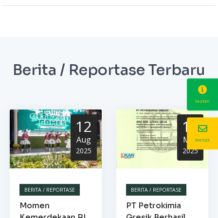
Berita / Reportase Terbaru
tautan
12
13
Aug
Mar
kontak
2025
2025
BERITA / REPORTASE
BERITA / REPORTASE
Momen
PT Petrokimia
Kemerdekaan RI,
Gresik Berhasil