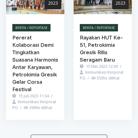
2023
2023
BERITA / REPORTASE
BERITA / REPORTASE
Pererat
Rayakan HUT Ke-
Kolaborasi Demi
51, Petrokimia
Tingkatkan
Gresik Rilis
Suasana Harmonis
Seragam Baru
15 Mei 2023 12:00
/
Antar Karyawan,
Komunikasi Korporat
Petrokimia Gresik
PG
/
5505
x dilihat
Gelar Corsa
Festival
15 Juli 2023 11:34
/
Komunikasi Korporat
PG
/
3990
x dilihat