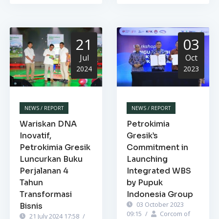
21
03
Jul
Oct
2024
2023
NEWS / REPORT
NEWS / REPORT
Wariskan DNA
Petrokimia
Inovatif,
Gresik’s
Petrokimia Gresik
Commitment in
Luncurkan Buku
Launching
Perjalanan 4
Integrated WBS
Tahun
by Pupuk
Transformasi
Indonesia Group
03 October 2023
Bisnis
09:15
/
Corcom of
21 July 2024 17:58
/