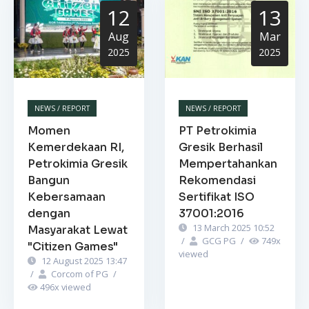
12
13
Aug
Mar
2025
2025
NEWS / REPORT
NEWS / REPORT
Momen
PT Petrokimia
Kemerdekaan RI,
Gresik Berhasil
Petrokimia Gresik
Mempertahankan
Bangun
Rekomendasi
Kebersamaan
Sertifikat ISO
dengan
37001:2016
13 March 2025 10:52
Masyarakat Lewat
/
GCG PG
/
749
x
"Citizen Games"
viewed
12 August 2025 13:47
/
Corcom of PG
/
496
x viewed