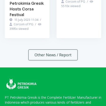
Corcom of PG
/
Petrokimia Gresik
5510
x viewed
Hosts Corsa
Festival
15 July 2023 11:34
/
Corcom of PG
/
3995
x viewed
Other News / Report
PT Petrokimia Gresik is the Complete Fertilizer Manufacturer in
Indonesia which produces various kinds of fertilizers and