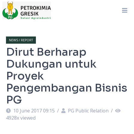
NEWS / REPORT
Dirut Berharap
Dukungan untuk
Proyek
Pengembangan Bisnis
PG
10 June 2017 09:15
/
PG Public Relation
/
4928
x viewed