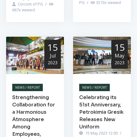
PG
/
3573
x viewed
Corcom of PG
/
667
x viewed
15
15
Jul
May
2023
2023
NEWS / REPORT
NEWS / REPORT
Strengthening
Celebrating its
Collaboration for
51st Anniversary,
a Harmonious
Petrokimia Gresik
Atmosphere
Releases New
Among
Uniform
15 May 2023 12:00
/
Employees,