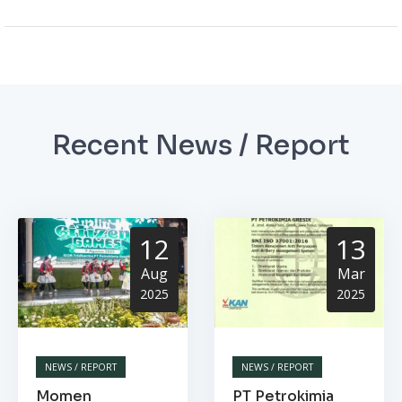
Recent News / Report
12
13
Aug
Mar
2025
2025
NEWS / REPORT
NEWS / REPORT
Momen
PT Petrokimia