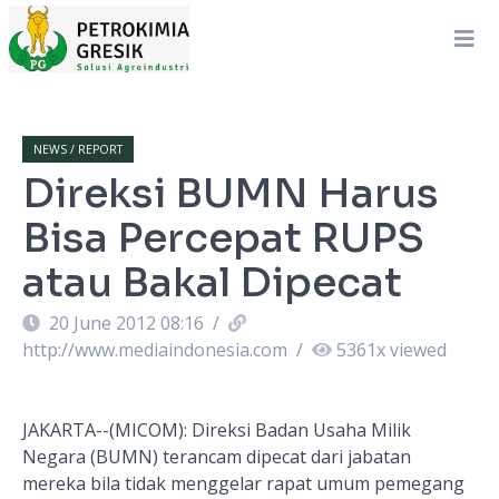
NEWS / REPORT
Direksi BUMN Harus
Bisa Percepat RUPS
atau Bakal Dipecat
20 June 2012 08:16
/
http://www.mediaindonesia.com
/
5361
x viewed
JAKARTA--(MICOM):
Direksi Badan Usaha Milik
Negara (BUMN) terancam dipecat dari jabatan
mereka bila tidak menggelar rapat umum pemegang