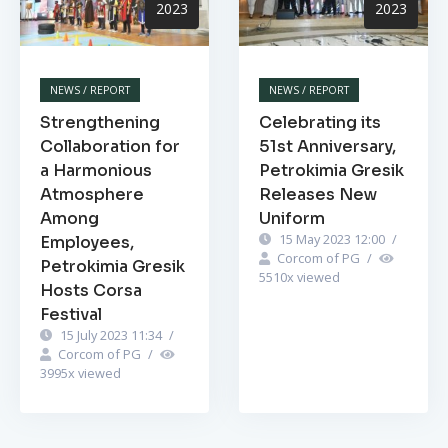
2023
2023
NEWS / REPORT
NEWS / REPORT
Strengthening
Celebrating its
Collaboration for
51st Anniversary,
a Harmonious
Petrokimia Gresik
Atmosphere
Releases New
Among
Uniform
15 May 2023 12:00
/
Employees,
Corcom of PG
/
Petrokimia Gresik
5510
x viewed
Hosts Corsa
Festival
15 July 2023 11:34
/
Corcom of PG
/
3995
x viewed