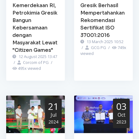
Kemerdekaan RI,
Gresik Berhasil
Petrokimia Gresik
Mempertahankan
Bangun
Rekomendasi
Kebersamaan
Sertifikat ISO
dengan
37001:2016
13 March 2025 10:52
Masyarakat Lewat
/
GCG PG
/
749
x
"Citizen Games"
viewed
12 August 2025 13:47
/
Corcom of PG
/
495
x viewed
21
03
Jul
Oct
2024
2023