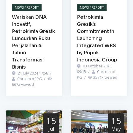
NEWS / REPORT
NEWS / REPORT
Wariskan DNA
Petrokimia
Inovatif,
Gresik’s
Petrokimia Gresik
Commitment in
Luncurkan Buku
Launching
Perjalanan 4
Integrated WBS
Tahun
by Pupuk
Transformasi
Indonesia Group
03 October 2023
Bisnis
09:15
/
Corcom of
21 July 2024 17:58
/
PG
/
3571
x viewed
Corcom of PG
/
667
x viewed
15
15
Jul
May