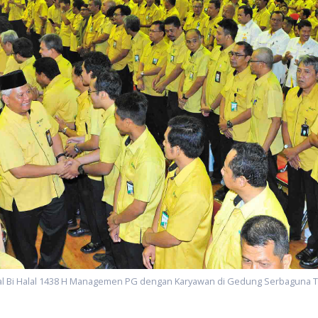
al Bi Halal 1438 H Managemen PG dengan Karyawan di Gedung Serbaguna T