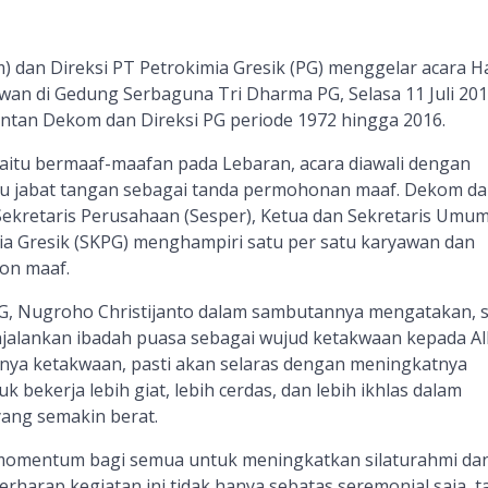
 dan Direksi PT Petrokimia Gresik (PG) menggelar acara Ha
wan di Gedung Serbaguna Tri Dharma PG, Selasa 11 Juli 201
mantan Dekom dan Direksi PG periode 1972 hingga 2016.
l’ yaitu bermaaf-maafan pada Lebaran, acara diawali dengan
au jabat tangan sebagai tanda permohonan maaf. Dekom d
, Sekretaris Perusahaan (Sesper), Ketua dan Sekretaris Umu
mia Gresik (SKPG) menghampiri satu per satu karyawan dan
on maaf.
PG, Nugroho Christijanto dalam sambutannya mengatakan, 
jalankan ibadah puasa sebagai wujud ketakwaan kepada Al
ya ketakwaan, pasti akan selaras dengan meningkatnya
 bekerja lebih giat, lebih cerdas, dan lebih ikhlas dalam
ang semakin berat.
h momentum bagi semua untuk meningkatkan silaturahmi da
rharap kegiatan ini tidak hanya sebatas seremonial saja, t