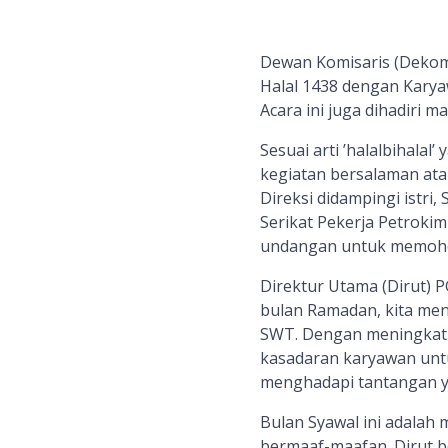
Dewan Komisaris (Dekom)
Halal 1438 dengan Karya
Acara ini juga dihadiri 
Sesuai arti ’halalbihala
kegiatan bersalaman at
Direksi didampingi istri
Serikat Pekerja Petroki
undangan untuk memoh
Direktur Utama (Dirut) 
bulan Ramadan, kita men
SWT. Dengan meningkatn
kasadaran karyawan untuk
menghadapi tantangan y
Bulan Syawal ini adala
bermaaf-maafan. Dirut be