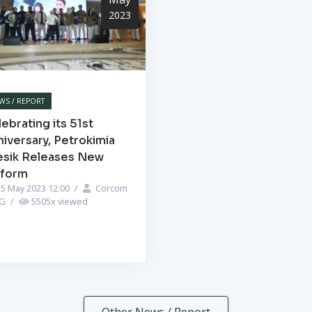
2023
WS / REPORT
ebrating its 51st
iversary, Petrokimia
esik Releases New
iform
5 May 2023 12:00
/
Corcom
PG
/
5505
x viewed