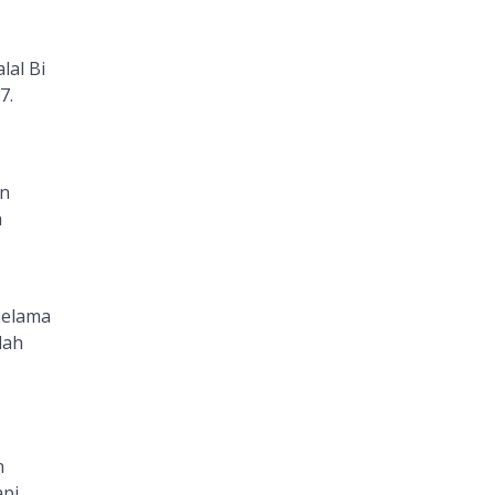
lal Bi
7.
an
m
selama
lah
n
api