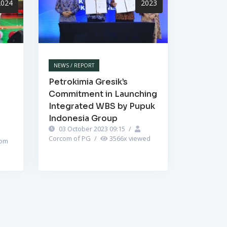
2024
2023
NEWS / REPORT
Petrokimia Gresik’s
Commitment in Launching
Integrated WBS by Pupuk
Indonesia Group
03 October 2023 09:15
/
Corcom of PG
/
3566
x viewed
om