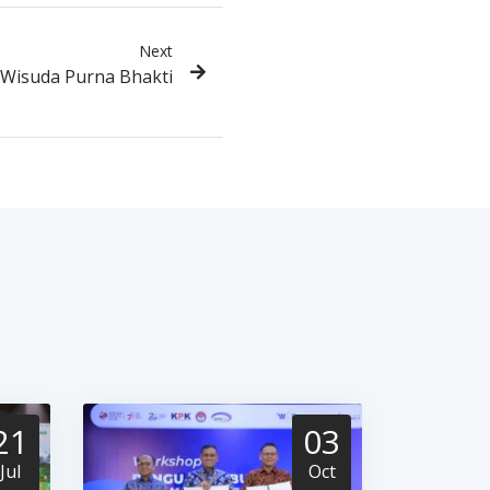
Next
 Wisuda Purna Bhakti
21
03
Jul
Oct