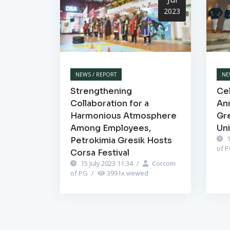
2023
NEWS / REPORT
NE
Strengthening
Cel
Collaboration for a
Ann
Harmonious Atmosphere
Gr
Among Employees,
Un
1
Petrokimia Gresik Hosts
of 
Corsa Festival
15 July 2023 11:34
/
Corcom
of PG
/
3991
x viewed