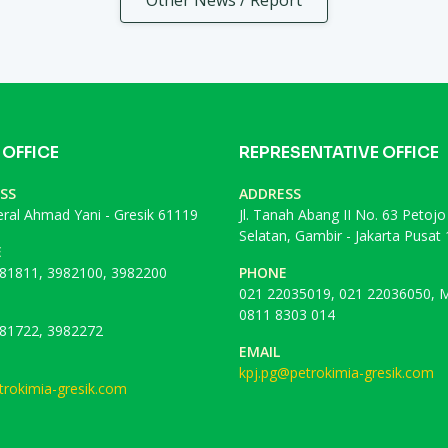
Other News / Report
 OFFICE
REPRESENTATIVE OFFICE
SS
ADDRESS
deral Ahmad Yani - Gresik 61119
Jl. Tanah Abang II No. 63 Petojo
Selatan, Gambir - Jakarta Pusat
E
81811, 3982100, 3982200
PHONE
021 22035019, 021 22036050, M
0811 8303 014
81722, 3982272
EMAIL
kpj.pg@petrokimia-gresik.com
rokimia-gresik.com