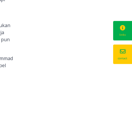
kukan
ja
links
n pun
hammad
contact
pel