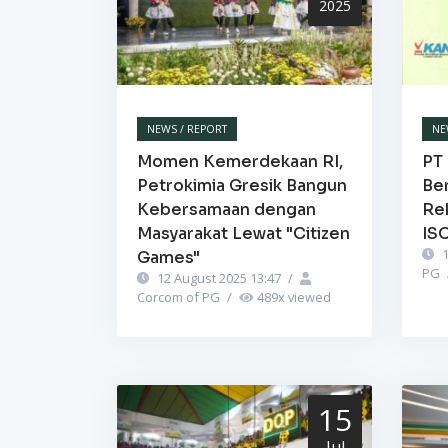
2025
NEWS / REPORT
NE
Momen Kemerdekaan RI,
PT 
Petrokimia Gresik Bangun
Be
Kebersamaan dengan
Re
Masyarakat Lewat "Citizen
IS
1
Games"
PG
12 August 2025 13:47
/
Corcom of PG
/
489
x viewed
15
Jul