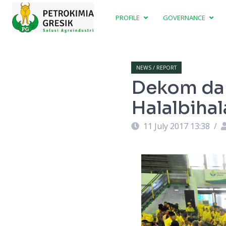
PROFILE
GOVERNANCE
NEWS / REPORT
Dekom dan
Halalbiha
11 July 2017 13:38
/
g Serbaguna Tri Dharma PG