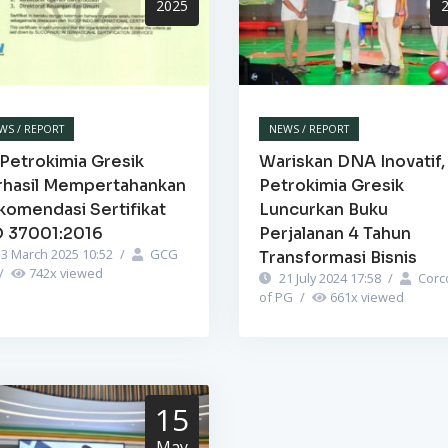
2025
WS / REPORT
NEWS / REPORT
Petrokimia Gresik
Wariskan DNA Inovatif,
rhasil Mempertahankan
Petrokimia Gresik
komendasi Sertifikat
Luncurkan Buku
O 37001:2016
Perjalanan 4 Tahun
3 March 2025 10:52
/
GCG
Transformasi Bisnis
/
742
x viewed
21 July 2024 17:58
/
Corc
of PG
/
661
x viewed
15
May