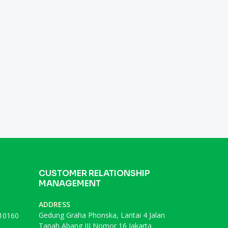
CUSTOMER RELATIONSHIP
MANAGEMENT
ADDRESS
Gedung Graha Phonska, Lantai 4 Jalan
 10160
Tanah Abang III Nomor 16 Jakarta