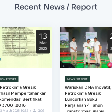
Recent News / Report
13
Mar
2025
WS / REPORT
NEWS / REPORT
Petrokimia Gresik
Wariskan DNA Inovatif,
rhasil Mempertahankan
Petrokimia Gresik
komendasi Sertifikat
Luncurkan Buku
O 37001:2016
Perjalanan 4 Tahun
3 March 2025 10:52
/
GCG
Transformasi Bisnis