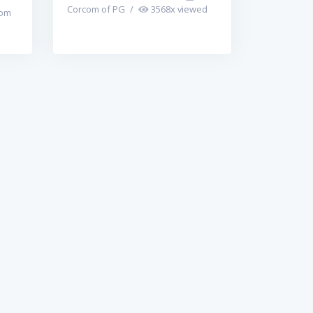
Corcom of PG
/
3568
x viewed
om