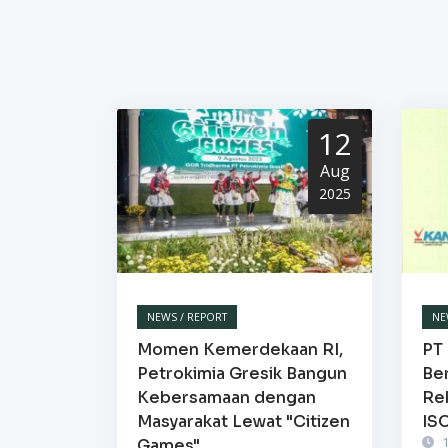
12
Aug
2025
NEWS / REPORT
NE
Momen Kemerdekaan RI,
PT 
Petrokimia Gresik Bangun
Be
Kebersamaan dengan
Re
Masyarakat Lewat "Citizen
IS
1
Games"