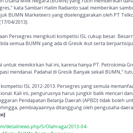
dan Usaha Milik Negara (BUMN) yang rutin memberikan dan
gres," kata Sambari Halim Radianto saat memberikan samb
ajuk BUMN Marketeers yang diselenggarakan oleh PT Telk
(17/04/2013).
aan Persegres mengikuti kompetisi ISL cukup besar. Besar
abila semua BUMN yang ada di Gresik ikut serta berpartisipa
ntuk memikirkan hal ini, karena hanya PT. Petrokimia Gr
pasi mendanai. Padahal di Gresik Banyak sekali BUMN," tut
m kompetisi ISL 2012-2013. Persegres yang semula memanfa
nal. Kali ini, pengurusnya harus jungkir balik mencari dan
Anggaran Pendapatan Belanja Daerah (APBD) tidak boleh un
Sehingga, pembiayaannya ditanggung oleh pengusaha daer
un]
com/detailnews.php/5/Olahraga/2013-04-