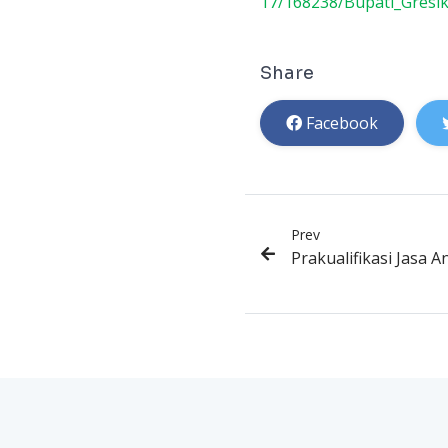
17/168238/Bupati_Gres
Share
Facebook
Prev
Prakualifikasi Jasa 