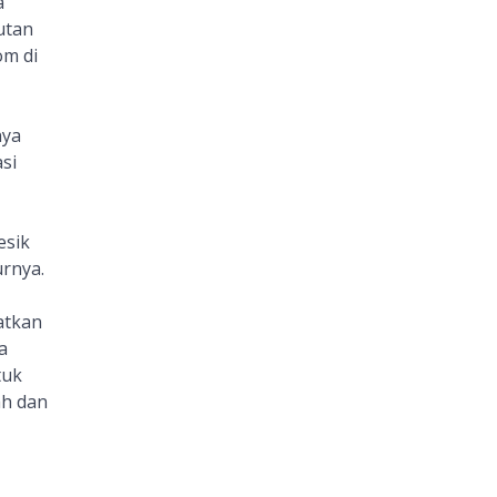
a
utan
om di
nya
si
esik
urnya.
atkan
a
tuk
ah dan