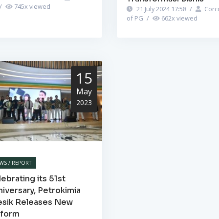
/
745
x viewed
21 July 2024 17:58
/
Corc
of PG
/
662
x viewed
15
May
2023
WS / REPORT
ebrating its 51st
iversary, Petrokimia
esik Releases New
iform