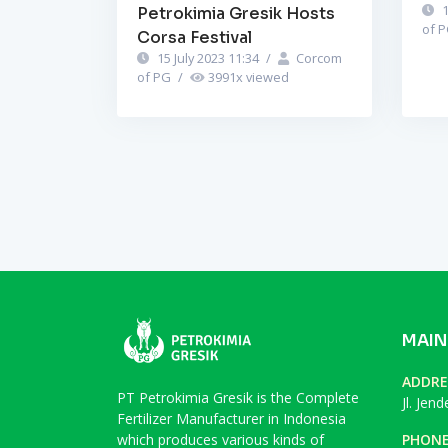
1
Petrokimia Gresik Hosts
of 
Corsa Festival
15 July 2023 11:34
/
Corcom
of PG
/
3991
x viewed
MAIN
ADDRE
PT Petrokimia Gresik is the Complete
Jl. Jen
Fertilizer Manufacturer in Indonesia
which produces various kinds of
PHON