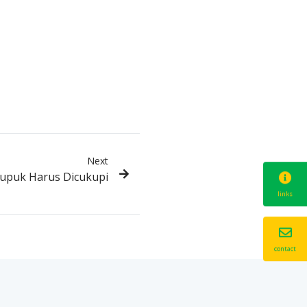
Next
Pupuk Harus Dicukupi
links
contact