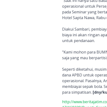
"Saat ini hanya satu Ba
operasional untuk Perse
pada Seminar yang bert
Hotel Sapta Nawa, Rabu 
Diakui Sambari, pembiay
biaya ini akan ringan ap
untuk pendanaan.
"Kami mohon para BUMN u
saja yang mau berpartisi
Seperti diketahui, musi
dana APBD untuk operasio
operasional. Pasalnya, 
membiayai sepak bola. 
para simpatisan.
[dny/k
http://www.beritajatim.