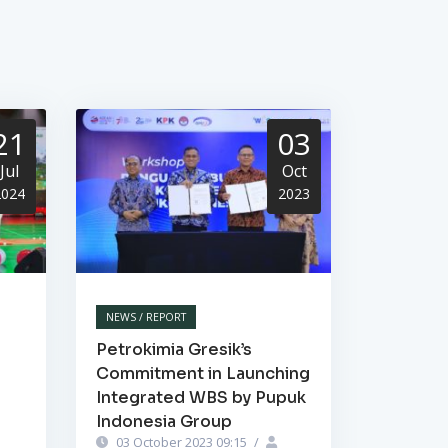
21
03
Jul
Oct
2024
2023
NEWS / REPORT
Petrokimia Gresik’s
Commitment in Launching
Integrated WBS by Pupuk
Indonesia Group
03 October 2023 09:15
/