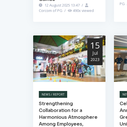
PG
12 August 2025 13:47
/
Corcom of PG
/
490
x viewed
15
Jul
2023
NEWS / REPORT
NE
Strengthening
Cel
Collaboration for a
Ann
Harmonious Atmosphere
Gr
Among Employees,
Un