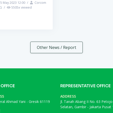
5 May 2023 12:00
/
Corcom
PG
/
5505
x viewed
Other News / Report
 OFFICE
REPRESENTATIVE OFFICE
SS
ADDRESS
deral Ahmad Yani - Gresik 61119
Jl. Tanah Abang II No. 63 Petojo
Selatan, Gambir - Jakarta Pusat
E