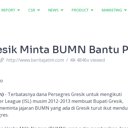
REPORT
CSR
NEWS
PRODUCT
MARKETING
esik Minta BUMN Bantu 
http://www.beritajatim.com
/
4846
x viewed
no
m)
- Terbatasnya dana Persegres Gresik untuk mengikuti
er League (ISL) musim 2012-2013 membuat Bupati Gresik,
meminta jajaran BUMN yang ada di Gresik turut ikut mend
res.