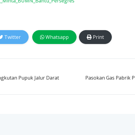
ik_Minta_BUMN_Bantu_Persegres
Twitter
Whatsapp
Print
Angkutan Pupuk Jalur Darat
Pasokan Gas Pabrik 