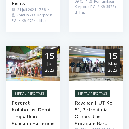
09:15
/
Komunikasi
Bisnis
Korporat PG
/
3578
x
21 Juli 2024 17:58
/
dilihat
Komunikasi Korporat
PG
/
672
x dilihat
15
15
Jul
May
2023
2023
BERITA / REPORTASE
BERITA / REPORTASE
Pererat
Rayakan HUT Ke-
Kolaborasi Demi
51, Petrokimia
Tingkatkan
Gresik Rilis
Suasana Harmonis
Seragam Baru