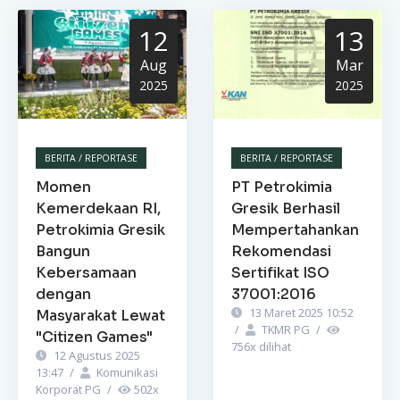
12
13
Aug
Mar
2025
2025
BERITA / REPORTASE
BERITA / REPORTASE
Momen
PT Petrokimia
Kemerdekaan RI,
Gresik Berhasil
Petrokimia Gresik
Mempertahankan
Bangun
Rekomendasi
Kebersamaan
Sertifikat ISO
dengan
37001:2016
13 Maret 2025 10:52
Masyarakat Lewat
/
TKMR PG
/
"Citizen Games"
756
x dilihat
12 Agustus 2025
13:47
/
Komunikasi
Korporat PG
/
502
x