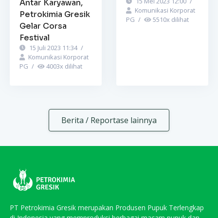
15 Mei 2023 12:00
/
Antar Karyawan,
Komunikasi Korporat
Petrokimia Gresik
PG
/
5510
x dilihat
Gelar Corsa
Festival
15 Juli 2023 11:34
/
Komunikasi Korporat
PG
/
4003
x dilihat
Berita / Reportase lainnya
PT Petrokimia Gresik merupakan Produsen Pupuk Terlengkap
di Indonesia yang memproduksi berbagai macam pupuk dan