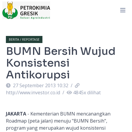
BERITA / REPORTASE
BUMN Bersih Wujud
Konsistensi
Antikorupsi
27 September 2013 10:32
/
http://www.investor.co.id
/
4845
x dilihat
JAKARTA
- Kementerian BUMN mencanangkan
Roadmap (peta jalan) menuju "BUMN Bersih",
program yang merupakan wujud konsistensi