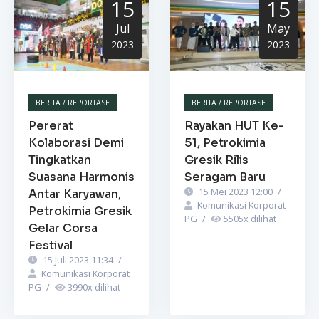
15
15
Jul
May
2023
2023
BERITA / REPORTASE
BERITA / REPORTASE
Pererat
Rayakan HUT Ke-
Kolaborasi Demi
51, Petrokimia
Tingkatkan
Gresik Rilis
Suasana Harmonis
Seragam Baru
15 Mei 2023 12:00
/
Antar Karyawan,
Komunikasi Korporat
Petrokimia Gresik
PG
/
5505
x dilihat
Gelar Corsa
Festival
15 Juli 2023 11:34
/
Komunikasi Korporat
PG
/
3990
x dilihat