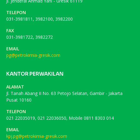
Jl. Jenderal Ahmad Yani - Gresik 61119
TELEPON
031-3981811, 3982100, 3982200
FAX
031-3981722, 3982272
EMAIL
pg@petrokimia-gresik.com
KANTOR PERWAKILAN
ALAMAT
Jl. Tanah Abang II No. 63 Petojo Selatan, Gambir - Jakarta
Pusat 10160
TELEPON
021 22035019, 021 22036050, Mobile 0811 8303 014
EMAIL
kpj.pg@petrokimia-gresik.com