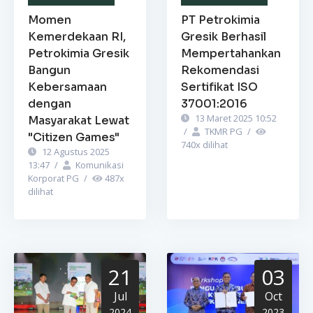
Momen
PT Petrokimia
Kemerdekaan RI,
Gresik Berhasil
Petrokimia Gresik
Mempertahankan
Bangun
Rekomendasi
Kebersamaan
Sertifikat ISO
dengan
37001:2016
13 Maret 2025 10:52
Masyarakat Lewat
/
TKMR PG
/
"Citizen Games"
740
x dilihat
12 Agustus 2025
13:47
/
Komunikasi
Korporat PG
/
487
x
dilihat
21
03
Jul
Oct
2024
2023