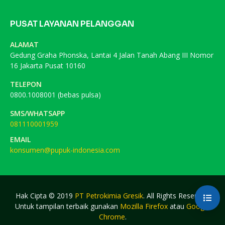
PUSAT LAYANAN PELANGGAN
ALAMAT
Gedung Graha Phonska, Lantai 4 Jalan Tanah Abang III Nomor
16 Jakarta Pusat 10160
TELEPON
0800.1008001 (bebas pulsa)
SMS/WHATSAPP
081110001959
EMAIL
konsumen@pupuk-indonesia.com
Hak Cipta © 2019
PT Petrokimia Gresik
. All Rights Reserved.
Untuk tampilan terbaik gunakan
Mozilla Firefox
atau
Google
Chrome
.