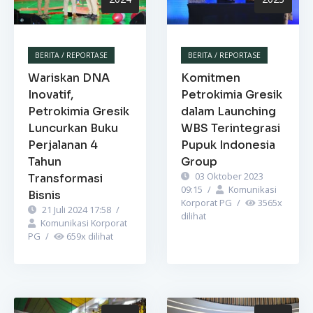
BERITA / REPORTASE
BERITA / REPORTASE
Wariskan DNA
Komitmen
Inovatif,
Petrokimia Gresik
Petrokimia Gresik
dalam Launching
Luncurkan Buku
WBS Terintegrasi
Perjalanan 4
Pupuk Indonesia
Tahun
Group
03 Oktober 2023
Transformasi
09:15
/
Komunikasi
Bisnis
Korporat PG
/
3565
x
21 Juli 2024 17:58
/
dilihat
Komunikasi Korporat
PG
/
659
x dilihat