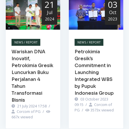
21
03
Jul
Oct
2024
2023
NEWS / REPORT
NEWS / REPORT
Wariskan DNA
Petrokimia
Inovatif,
Gresik’s
Petrokimia Gresik
Commitment in
Luncurkan Buku
Launching
Perjalanan 4
Integrated WBS
Tahun
by Pupuk
Transformasi
Indonesia Group
03 October 2023
Bisnis
09:15
/
Corcom of
21 July 2024 17:58
/
PG
/
3573
x viewed
Corcom of PG
/
667
x viewed