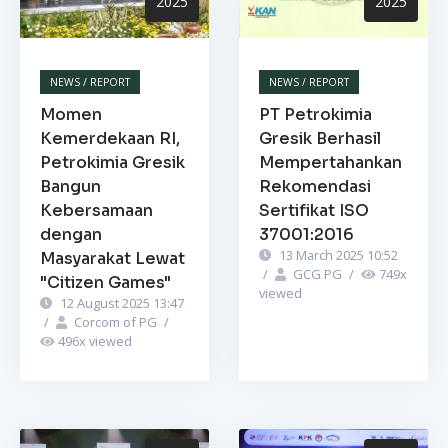
2025
2025
NEWS / REPORT
NEWS / REPORT
Momen
PT Petrokimia
Kemerdekaan RI,
Gresik Berhasil
Petrokimia Gresik
Mempertahankan
Bangun
Rekomendasi
Kebersamaan
Sertifikat ISO
dengan
37001:2016
13 March 2025 10:52
Masyarakat Lewat
/
GCG PG
/
749
x
"Citizen Games"
viewed
12 August 2025 13:47
/
Corcom of PG
/
496
x viewed