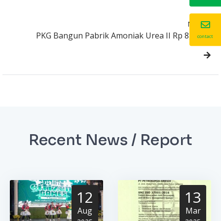
Next
PKG Bangun Pabrik Amoniak Urea II Rp 8,1 T
contact
Recent News / Report
12
13
Aug
Mar