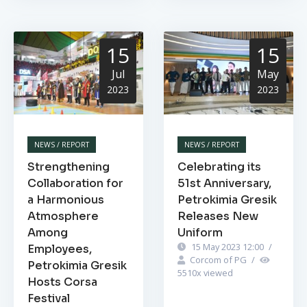
15
15
Jul
May
2023
2023
NEWS / REPORT
NEWS / REPORT
Strengthening
Celebrating its
Collaboration for
51st Anniversary,
a Harmonious
Petrokimia Gresik
Atmosphere
Releases New
Among
Uniform
15 May 2023 12:00
/
Employees,
Corcom of PG
/
Petrokimia Gresik
5510
x viewed
Hosts Corsa
Festival