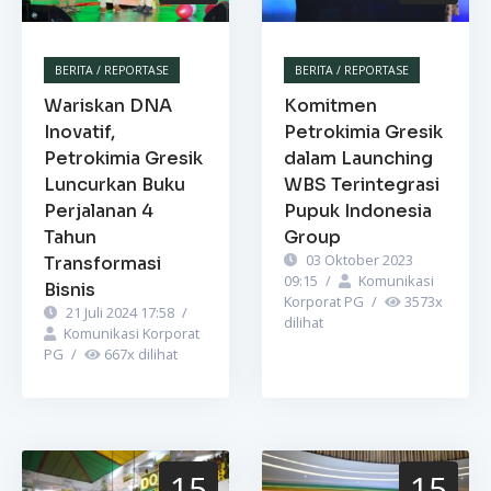
BERITA / REPORTASE
BERITA / REPORTASE
Wariskan DNA
Komitmen
Inovatif,
Petrokimia Gresik
Petrokimia Gresik
dalam Launching
Luncurkan Buku
WBS Terintegrasi
Perjalanan 4
Pupuk Indonesia
Tahun
Group
03 Oktober 2023
Transformasi
09:15
/
Komunikasi
Bisnis
Korporat PG
/
3573
x
21 Juli 2024 17:58
/
dilihat
Komunikasi Korporat
PG
/
667
x dilihat
15
15