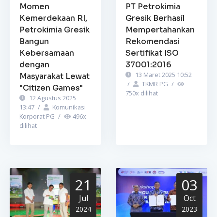
Momen
PT Petrokimia
Kemerdekaan RI,
Gresik Berhasil
Petrokimia Gresik
Mempertahankan
Bangun
Rekomendasi
Kebersamaan
Sertifikat ISO
dengan
37001:2016
13 Maret 2025 10:52
Masyarakat Lewat
/
TKMR PG
/
"Citizen Games"
750
x dilihat
12 Agustus 2025
13:47
/
Komunikasi
Korporat PG
/
496
x
dilihat
21
03
Jul
Oct
2024
2023