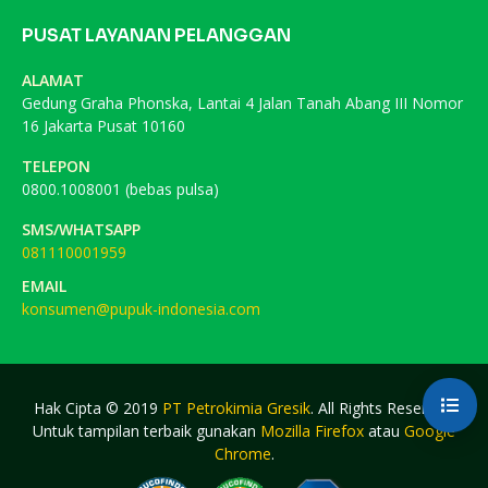
PUSAT LAYANAN PELANGGAN
ALAMAT
Gedung Graha Phonska, Lantai 4 Jalan Tanah Abang III Nomor
16 Jakarta Pusat 10160
TELEPON
0800.1008001 (bebas pulsa)
SMS/WHATSAPP
081110001959
EMAIL
konsumen@pupuk-indonesia.com
Hak Cipta © 2019
PT Petrokimia Gresik
. All Rights Reserved.
Untuk tampilan terbaik gunakan
Mozilla Firefox
atau
Google
Chrome
.