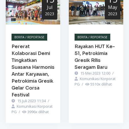
Jul
May
2023
2023
BERITA / REPORTASE
BERITA / REPORTASE
Pererat
Rayakan HUT Ke-
Kolaborasi Demi
51, Petrokimia
Tingkatkan
Gresik Rilis
Suasana Harmonis
Seragam Baru
15 Mei 2023 12:00
/
Antar Karyawan,
Komunikasi Korporat
Petrokimia Gresik
PG
/
5510
x dilihat
Gelar Corsa
Festival
15 Juli 2023 11:34
/
Komunikasi Korporat
PG
/
3996
x dilihat