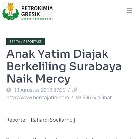
BERITA / REPORTASE
Anak Yatim Diajak
Berkeliling Surabaya
Naik Mercy
13 Agustus 2012 07:35
/
http://www.beritajatim.com
/
5363
x dilihat
Reporter : Rahardi Soekarno J.