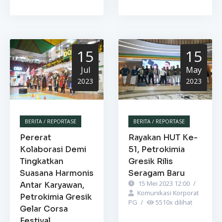
15
15
Jul
May
2023
2023
BERITA / REPORTASE
BERITA / REPORTASE
Pererat
Rayakan HUT Ke-
Kolaborasi Demi
51, Petrokimia
Tingkatkan
Gresik Rilis
Suasana Harmonis
Seragam Baru
15 Mei 2023 12:00
/
Antar Karyawan,
Komunikasi Korporat
Petrokimia Gresik
PG
/
5510
x dilihat
Gelar Corsa
Festival