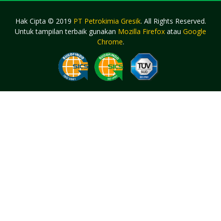
Hak Cipta © 2019
PT Petrokimia Gresik
. All Rights Reserved.
Untuk tampilan terbaik gunakan
Mozilla Firefox
atau
Google
Chrome
.