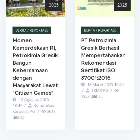
2025
2025
BERITA / REPORTASE
BERITA / REPORTASE
Momen
PT Petrokimia
Kemerdekaan RI,
Gresik Berhasil
Petrokimia Gresik
Mempertahankan
Bangun
Rekomendasi
Kebersamaan
Sertifikat ISO
dengan
37001:2016
13 Maret 2025 10:52
Masyarakat Lewat
/
TKMR PG
/
"Citizen Games"
755
x dilihat
12 Agustus 2025
13:47
/
Komunikasi
Korporat PG
/
501
x
dilihat