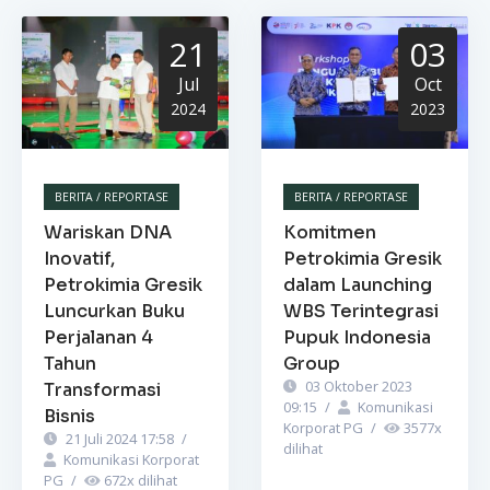
21
03
Jul
Oct
2024
2023
BERITA / REPORTASE
BERITA / REPORTASE
Wariskan DNA
Komitmen
Inovatif,
Petrokimia Gresik
Petrokimia Gresik
dalam Launching
Luncurkan Buku
WBS Terintegrasi
Perjalanan 4
Pupuk Indonesia
Tahun
Group
03 Oktober 2023
Transformasi
09:15
/
Komunikasi
Bisnis
Korporat PG
/
3577
x
21 Juli 2024 17:58
/
dilihat
Komunikasi Korporat
PG
/
672
x dilihat