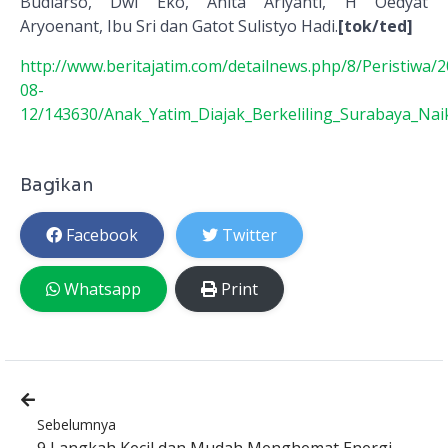
Budiarso, Dwi Eko, Anita Ariyanti, H Oedyat
Aryoenant, Ibu Sri dan Gatot Sulistyo Hadi.
[tok/ted]
http://www.beritajatim.com/detailnews.php/8/Peristiwa/2
08-
12/143630/Anak_Yatim_Diajak_Berkeliling_Surabaya_Na
Bagikan
Facebook
Twitter
Whatsapp
Print
Sebelumnya