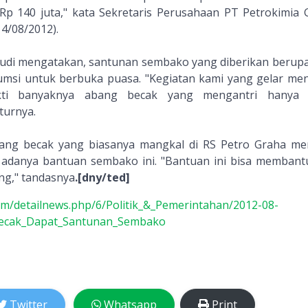
p 140 juta," kata Sekretaris Perusahaan PT Petrokimia G
14/08/2012).
abudi mengatakan, santunan sembako yang diberikan berup
sumsi untuk berbuka puasa. "Kegiatan kami yang gelar me
ukti banyaknya abang becak yang mengantri hanya 
turnya.
bang becak yang biasanya mangkal di RS Petro Graha m
n adanya bantuan sembako ini. "Bantuan ini bisa membant
ng," tandasnya
.[dny/ted]
com/detailnews.php/6/Politik_&_Pemerintahan/2012-08-
ecak_Dapat_Santunan_Sembako
Twitter
Whatsapp
Print