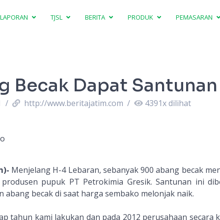
LAPORAN
TJSL
BERITA
PRODUK
PEMASARAN
g Becak Dapat Santuna
1
/
http://www.beritajatim.com
/
4391
x dilihat
no
m)-
Menjelang H-4 Lebaran, sebanyak 900 abang becak me
produsen pupuk PT Petrokimia Gresik. Santunan ini dib
 abang becak di saat harga sembako melonjak naik.
iap tahun kami lakukan dan pada 2012 perusahaan secara 