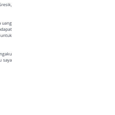
resik,
a uang
ndapat
untuk
engaku
u saya