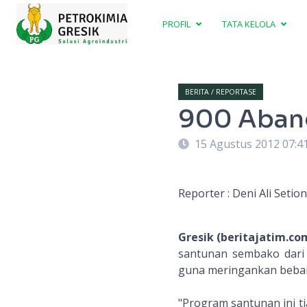
PROFIL
TATA KELOLA
BERITA / REPORTASE
900 Aban
15 Agustus 2012 07:4
Reporter : Deni Ali Setio
Gresik (beritajatim.co
santunan sembako dari 
guna meringankan beban
"Program santunan ini t