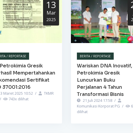
13
Mar
2025
RITA / REPORTASE
BERITA / REPORTASE
Petrokimia Gresik
Wariskan DNA Inovatif,
rhasil Mempertahankan
Petrokimia Gresik
komendasi Sertifikat
Luncurkan Buku
O 37001:2016
Perjalanan 4 Tahun
3 Maret 2025 10:52
/
TKMR
Transformasi Bisnis
/
743
x dilihat
21 Juli 2024 17:58
/
Komunikasi Korporat PG
/
6
dilihat