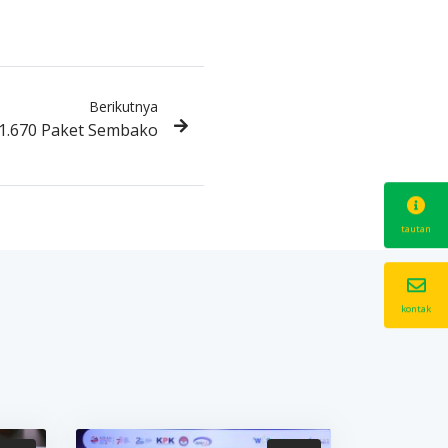
Berikutnya
1.670 Paket Sembako
tautan
kontak