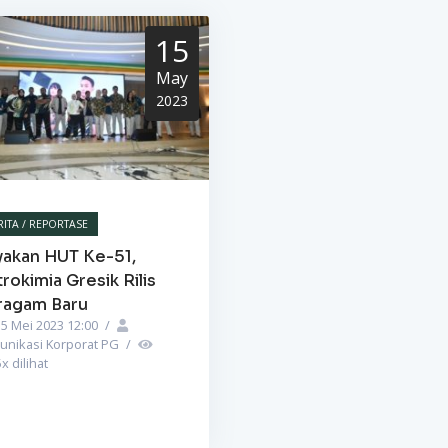
15
May
2023
RITA / REPORTASE
yakan HUT Ke-51,
rokimia Gresik Rilis
ragam Baru
5 Mei 2023 12:00
/
unikasi Korporat PG
/
5
x dilihat