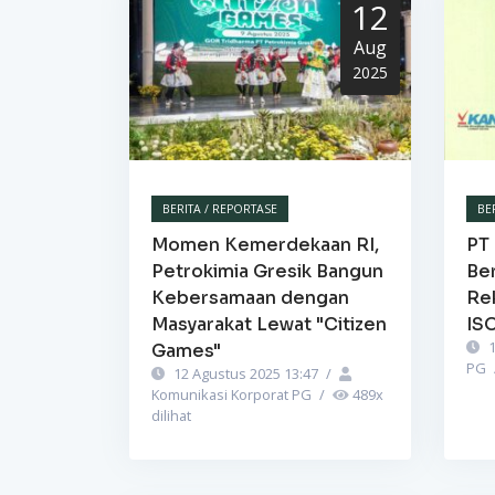
12
Aug
2025
BERITA / REPORTASE
BE
Momen Kemerdekaan RI,
PT 
Petrokimia Gresik Bangun
Be
Kebersamaan dengan
Re
Masyarakat Lewat "Citizen
IS
1
Games"
PG
12 Agustus 2025 13:47
/
Komunikasi Korporat PG
/
489
x
dilihat