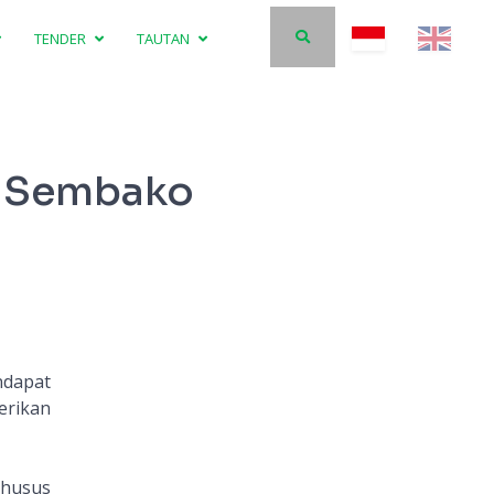
TENDER
TAUTAN
n Sembako
ndapat
erikan
khusus