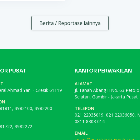
Berita / Reportase lainnya
OR PUSAT
KANTOR PERWAKILAN
AT
ALAMAT
deral Ahmad Yani - Gresik 61119
Jl. Tanah Abang II No. 63 Petojo
Selatan, Gambir - Jakarta Pusat
ON
81811, 3982100, 3982200
TELEPON
021 22035019, 021 22036050, M
0811 8303 014
81722, 3982272
EMAIL
kpj.pg@petrokimia-gresik.com