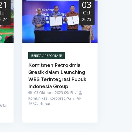
21
03
Jul
Oct
2024
2023
BERITA / REPORTASE
Komitmen Petrokimia
Gresik dalam Launching
WBS Terintegrasi Pupuk
Indonesia Group
03 Oktober 2023 09:15
/
Komunikasi Korporat PG
/
3567
x dilihat
61
x