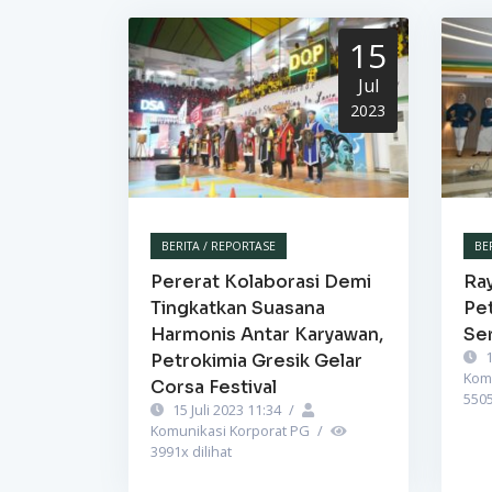
15
Jul
2023
BERITA / REPORTASE
BE
Pererat Kolaborasi Demi
Ra
Tingkatkan Suasana
Pet
Harmonis Antar Karyawan,
Se
1
Petrokimia Gresik Gelar
Kom
Corsa Festival
550
15 Juli 2023 11:34
/
Komunikasi Korporat PG
/
3991
x dilihat