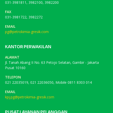
031-3981811, 3982100, 3982200
FAX
031-3981722, 3982272
EMAIL
pg@petrokimia-gresik.com
KANTOR PERWAKILAN
ALAMAT
Jl. Tanah Abang II No. 63 Petojo Selatan, Gambir - Jakarta
Pusat 10160
TELEPON
021 22035019, 021 22036050, Mobile 0811 8303 014
EMAIL
kpj.pg@petrokimia-gresik.com
PUSAT LAYANAN PELANGGAN