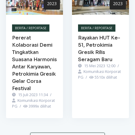
2023
2023
BERITA / REPORTASE
BERITA / REPORTASE
Pererat
Rayakan HUT Ke-
Kolaborasi Demi
51, Petrokimia
Tingkatkan
Gresik Rilis
Suasana Harmonis
Seragam Baru
15 Mei 2023 12:00
/
Antar Karyawan,
Komunikasi Korporat
Petrokimia Gresik
PG
/
5510
x dilihat
Gelar Corsa
Festival
15 Juli 2023 11:34
/
Komunikasi Korporat
PG
/
3999
x dilihat