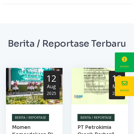
Berita / Reportase Terbaru
tautan
12
13
Aug
Mar
kontak
2025
2025
BERITA / REPORTASE
BERITA / REPORTASE
Momen
PT Petrokimia