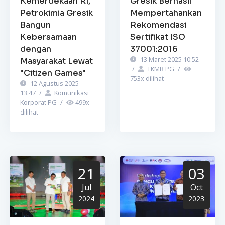
Kemerdekaan RI,
Gresik Berhasil
Petrokimia Gresik
Mempertahankan
Bangun
Rekomendasi
Kebersamaan
Sertifikat ISO
dengan
37001:2016
13 Maret 2025 10:52
Masyarakat Lewat
/
TKMR PG
/
"Citizen Games"
753
x dilihat
12 Agustus 2025
13:47
/
Komunikasi
Korporat PG
/
499
x
dilihat
21
03
Jul
Oct
2024
2023