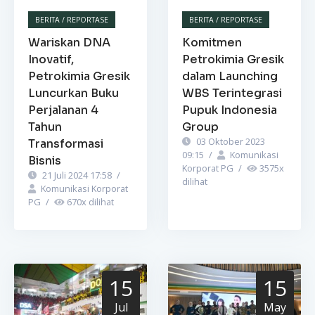
BERITA / REPORTASE
BERITA / REPORTASE
Wariskan DNA
Komitmen
Inovatif,
Petrokimia Gresik
Petrokimia Gresik
dalam Launching
Luncurkan Buku
WBS Terintegrasi
Perjalanan 4
Pupuk Indonesia
Tahun
Group
03 Oktober 2023
Transformasi
09:15
/
Komunikasi
Bisnis
Korporat PG
/
3575
x
21 Juli 2024 17:58
/
dilihat
Komunikasi Korporat
PG
/
670
x dilihat
15
15
Jul
May