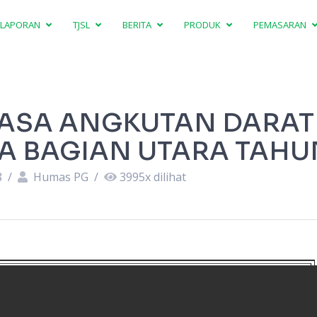
LAPORAN
TJSL
BERITA
PRODUK
PEMASARAN
JASA ANGKUTAN DARAT
 BAGIAN UTARA TAHUN
8
/
Humas PG
/
3995
x dilihat