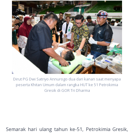
a
Dirut PG Dwi Satriyo Annurogo dua dari kanan saat menyapa
peserta Khitan Umum dalam rangka HUT ke 51 Petrokimia
Gresik di GOR Tri Dharma
Semarak hari ulang tahun ke-51, Petrokimia Gresik,