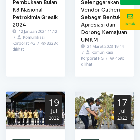
Pembukaan Bulan
Selenggarakan
K3 Nasional
Vendor Gathering
Petrokimia Gresik
Sebagai Bentuk
2024
Apresiasi dan
kontak
12 Januari 2024 11:12
Dorong Kemajuan
/
Komunikasi
UMKM
Korporat PG
/
3328
x
21 Maret 2023 19:44
dilihat
/
Komunikasi
Korporat PG
/
469
x
dilihat
19
17
Jul
Jul
2022
2022