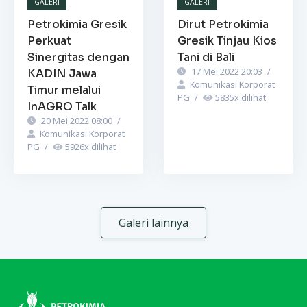
GALERI
GALERI
Petrokimia Gresik
Dirut Petrokimia
Perkuat
Gresik Tinjau Kios
Sinergitas dengan
Tani di Bali
17 Mei 2022 20:03
/
KADIN Jawa
Komunikasi Korporat
Timur melalui
PG
/
5835
x dilihat
InAGRO Talk
20 Mei 2022 08:00
/
Komunikasi Korporat
PG
/
5926
x dilihat
Galeri lainnya