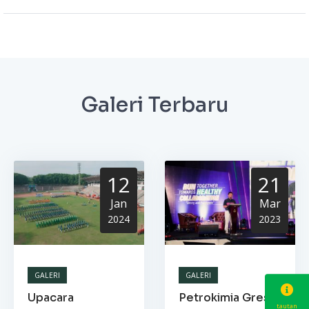
Galeri Terbaru
12
21
Jan
Mar
2024
2023
GALERI
GALERI
Upacara
Petrokimia Gresik
tautan