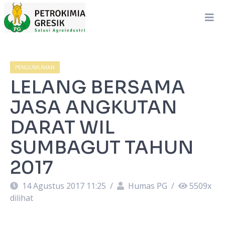
PENGUMUMAN
LELANG BERSAMA
JASA ANGKUTAN
DARAT WIL
SUMBAGUT TAHUN
2017
14 Agustus 2017 11:25
/
Humas PG
/
5509
x
dilihat